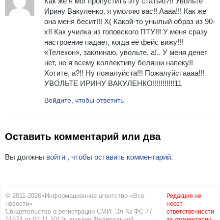
Как же я мог пропустить эту статью?!! Увольте
Ирину Вакуленко, я умоляю вас!! Аааа!!! Как же
она меня бесит!!! Х( Какой-то унылый образ из 90-
х!! Как училка из гоповского ПТУ!!! У меня сразу
настроение падает, когда её фейс вижу!!!
«Телекон», заклинаю, увольте, а!.. У меня денег
нет, но я всему коллективу беляши напеку!!
Хотите, а?!! Ну пожалуйста!!! Пожалуйстаааа!!!
УВОЛЬТЕ ИРИНУ ВАКУЛЕНКО!!!!!!!!!!!11
Войдите, чтобы ответить
Оставить комментарий или два
Вы должны
войти , чтобы оставить комментарий.
© 2011-2026«Информационное агентство «Все
Редакция не
новости»
несет
Свидетельство о регистрации СМИ: Эл № ФС 77-
ответственности
51674 от 02.11.2012г. выдано Федеральной
за комментарии