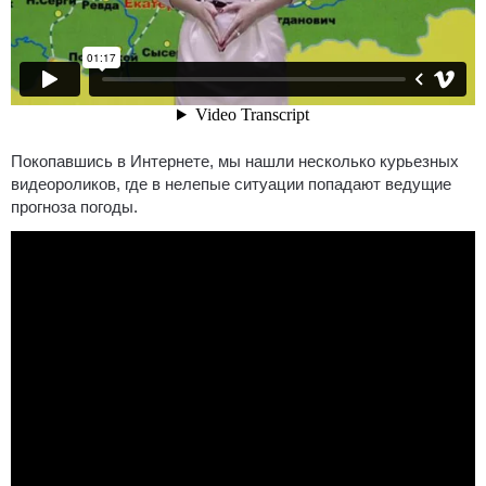
Покопавшись в Интернете, мы нашли несколько курьезных
видеороликов, где в нелепые ситуации попадают ведущие
прогноза погоды.