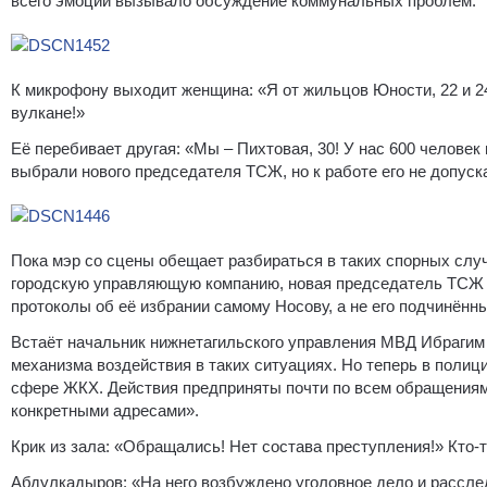
всего эмоций вызывало обсуждение коммунальных проблем.
К микрофону выходит женщина: «Я от жильцов Юности, 22 и 2
вулкане!»
Её перебивает другая: «Мы – Пихтовая, 30! У нас 600 челове
выбрали нового председателя ТСЖ, но к работе его не допуск
Пока мэр со сцены обещает разбираться в таких спорных случ
городскую управляющую компанию, новая председатель ТСЖ р
протоколы об её избрании самому Носову, а не его подчинённ
Встаёт начальник нижнетагильского управления МВД Ибрагим
механизма воздействия в таких ситуациях. Но теперь в поли
сфере ЖКХ. Действия предприняты почти по всем обращениям
конкретными адресами».
Крик из зала: «Обращались! Нет состава преступления!» Кто
Абдулкадыров: «На него возбуждено уголовное дело и рассле