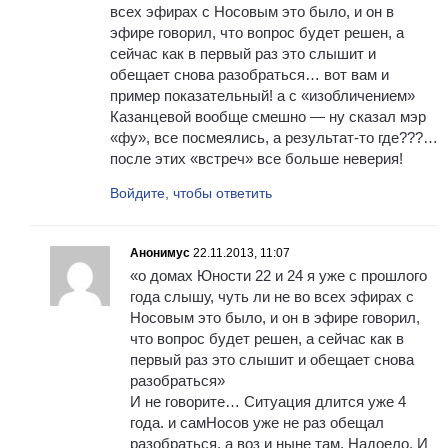
всех эфирах с Носовым это было, и он в
эфире говорил, что вопрос будет решен, а
сейчас как в первый раз это слышит и
обещает снова разобраться… вот вам и
пример показательный! а с «изобличением»
Казанцевой вообще смешно — ну сказал мэр
«фу», все посмеялись, а результат-то где???…
после этих «встреч» все больше неверия!
Войдите, чтобы ответить
Анонимус
22.11.2013, 11:07
«о домах Юности 22 и 24 я уже с прошлого
года слышу, чуть ли не во всех эфирах с
Носовым это было, и он в эфире говорил,
что вопрос будет решен, а сейчас как в
первый раз это слышит и обещает снова
разобраться»
И не говорите… Ситуация длится уже 4
года. и самНосов уже не раз обещал
разобраться, а воз и ныне там. Надоело. И