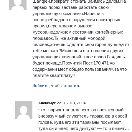
Шалфей,прекрати стонать.Займись делом.На
первых порах заставь работать свою
управляющую компанию.Напиши в
роспотребнадзор о нарушении санитарных
правил,нерегулярном вывозе
мусора,недолжном состоянии контейнерных
площадок.Ты же активный молодой
человек,хочешь сделать свой город лучше,что
тебе мешает?Можешь и в отношении других
управляющих компаний- твое право.Глядишь
будет почище.Прочитай Пост.170,471 «о
содержании мест общего пользования»,за что
платите квартплату?
Войдите, чтобы ответить
Анонимус
22.11.2013, 21:04
этот вариант не для него. он внезаконный
внеразумный служитель тараканов в своей
голове. куда его эти тараканы посылают,
туда он и идёт, чего диктуют — то и пишет…