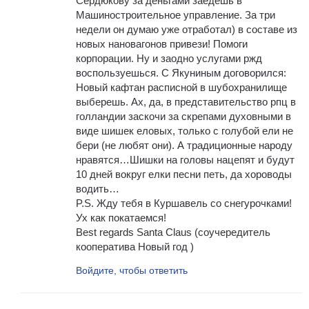
Сердюкову за деньгами заедешь в
Машиностроительное управление. За три
недели он думаю уже отработал) в составе из
новых нановагонов привези! Помоги
корпорации. Ну и заодно услугами ржд
воспользуешься. С Якуниным договорился:
Новый кафтан расписной в шубохранилище
выберешь. Ах, да, в представительство рпц в
голландии заскочи за скрепами духовными в
виде шишек еловых, только с голубой ели не
бери (не любят они). А традиционные народу
нравятся…Шишки на головы нацепят и будут
10 дней вокруг елки песни петь, да хороводы
водить…
P.S. Жду тебя в Куршавель со снегурочками!
Ух как покатаемся!
Best regards Santa Claus (соучередитель
кооператива Новый год )
Войдите, чтобы ответить