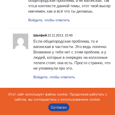
общегородская проблема, а не вагонская. Так
что,в контексте данной темы, этот твой высер
никчемен, как и всё что ты делаешь.
Войдите, чтобы ответить
Шалфей
22.11.2013, 15:40
Если общегородская проблема, то и
вагонская в частности. Это ведь логично.
Возможно у тебя нет с этим проблем, а у
людей, которые в очередях на колхозные
телеги стоят, она есть. Просто странно, что
не упомянули про это.
Войдите, чтобы ответить
Ольга Рыжих
22.11.2013, 15:43
Этот сайт использует файлы cookie. Продолжая работать с
Не упомянули потому, что вопросов
сайтом, вы соглашаетесь с использованием cookie.
таких не задали. А раз не задали… Умей
Согласен
делать выводы