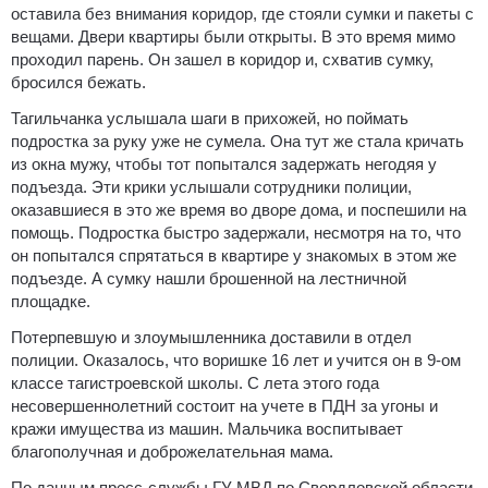
оставила без внимания коридор, где стояли сумки и пакеты с
вещами. Двери квартиры были открыты. В это время мимо
проходил парень. Он зашел в коридор и, схватив сумку,
бросился бежать.
Тагильчанка услышала шаги в прихожей, но поймать
подростка за руку уже не сумела. Она тут же стала кричать
из окна мужу, чтобы тот попытался задержать негодяя у
подъезда. Эти крики услышали сотрудники полиции,
оказавшиеся в это же время во дворе дома, и поспешили на
помощь. Подростка быстро задержали, несмотря на то, что
он попытался спрятаться в квартире у знакомых в этом же
подъезде. А сумку нашли брошенной на лестничной
площадке.
Потерпевшую и злоумышленника доставили в отдел
полиции. Оказалось, что воришке 16 лет и учится он в 9-ом
классе тагистроевской школы. С лета этого года
несовершеннолетний состоит на учете в ПДН за угоны и
кражи имущества из машин. Мальчика воспитывает
благополучная и доброжелательная мама.
По данным пресс-службы ГУ МВД по Свердловской области