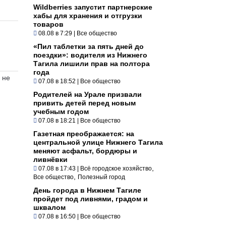
Wildberries запустит партнерские
хабы для хранения и отгрузки
товаров
08.08 в 7:29
|
Все общество
«Пил таблетки за пять дней до
поездки»: водителя из Нижнего
Тагила лишили прав на полтора
года
 не
07.08 в 18:52
|
Все общество
Родителей на Урале призвали
привить детей перед новым
учебным годом
07.08 в 18:21
|
Все общество
Газетная преображается: на
центральной улице Нижнего Тагила
меняют асфальт, бордюры и
ливнёвки
,
07.08 в 17:43
|
Всё городское хозяйство
,
Все общество
Полезный город
День города в Нижнем Тагиле
пройдет под ливнями, градом и
шквалом
07.08 в 16:50
|
Все общество