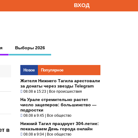
ВХОД
я
Выборы 2026
Новое
Популярное
Жителя Нижнего Тагила арестовали
за донаты через звезды Telegram
08.08 в 15:23
|
Все происшествия
На Урале стремительно растет
число зацеперов: большинство —
подростки
08.08 в 9:45
|
Все общество
Нижний Тагил празднует 304-летие:
показываем День города онлайн
ет в
08.08 в 9:04
|
Все общество