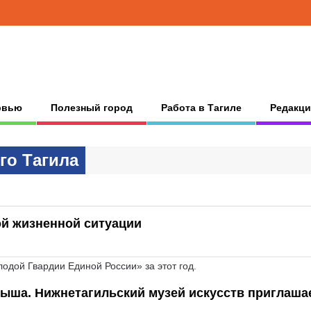
рвью
Полезный город
Работа в Тагиле
Редакци
гo Тaгилa
ной жизненной ситуации
одой Гвардии Единой России» за этот год.
лыша. Нижнетагильский музей искусств приглаша