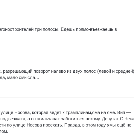
агоностроителей три полосы. Едешь прямо-въезжаешь в
к, разрешающий поворот налево из двух полос (левой и средней)
 да, мало смысла…
 улице Носова, которая ведёт к трамплинам,яма на яме. Вип —
подъезжают, а о тагильчанах заботиться некому. Депутат С.Чек
сти по улице Носова проехать. Правда, в этом году ямы ещё не
лом.