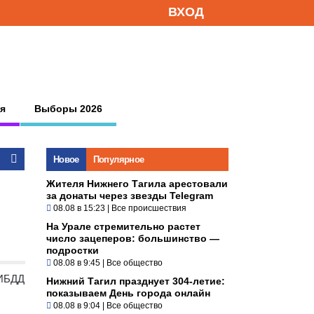
ВХОД
я
Выборы 2026
Новое
Популярное
Жителя Нижнего Тагила арестовали
за донаты через звезды Telegram
08.08 в 15:23
|
Все происшествия
На Урале стремительно растет
число зацеперов: большинство —
подростки
08.08 в 9:45
|
Все общество
ГИБДД
Нижний Тагил празднует 304-летие:
показываем День города онлайн
08.08 в 9:04
|
Все общество