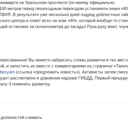
Минимарта на Уральском проспекте (по-моему официально
 100 метров перед пешеходным переходом установили знаки «40
. В результате уже несколько дней подряд доблестные га
ского центра и ловят всех на знак «40», который вообще-то стои
ей остановке за полкилометра до засады! Рука руку моет, чоу
тересованные! Вы можете набросать схемы разметки в тех мест
ой, и запостить их вместе с комментариями на страничке «Тагил
ilbezyam
(ссылка «предложить новость»). Активисты затем смогу
будет рассмотрено в дорожном надзоре ГИБДД. Первый прецеде
алу-3 поменять разметку.
с должностей снимать.