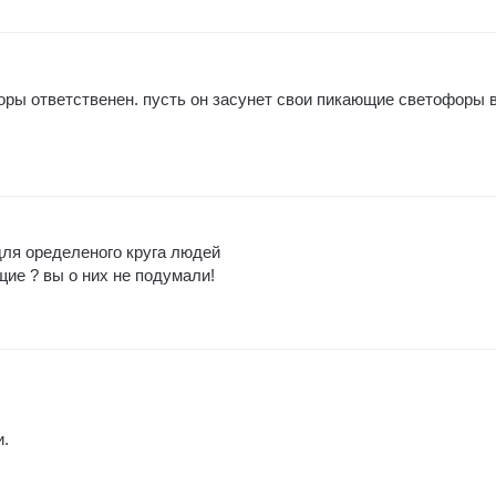
форы ответственен. пусть он засунет свои пикающие светофоры 
ля оределеного круга людей
щие ? вы о них не подумали!
и.