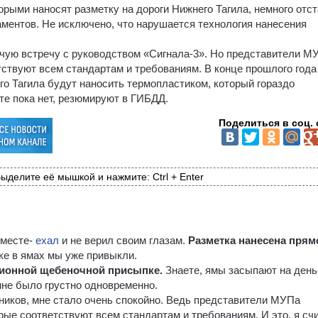
рыми наносят разметку на дороги Нижнего Тагила, немного отс
ментов. Не исключено, что нарушается технология нанесения
чую встречу с руководством «Сигнала-3». Но представители М
етствуют всем стандартам и требованиям. В конце прошлого год
его Тагила будут наносить термопластиком, который гораздо
те пока нет, резюмируют в ГИБДД.
Поделиться в соц. 
ыделите её мышкой и нажмите: Ctrl + Enter
 месте-
ехал
и не верил своим глазам.
Разметка нанесена прям
ке в ямах мы уже привыкли.
ионной щебеночной присыпке.
Знаете, ямы засыпают на день
мне было грустно одновременно.
вников, мне стало очень спокойно. Ведь представители МУПа
орые соответствуют всем стандартам и требованиям. И это, я сч