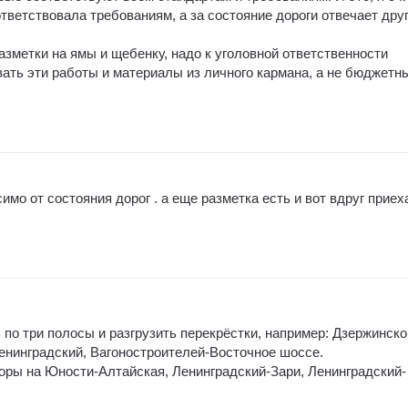
ответствовала требованиям, а за состояние дороги отвечает дру
разметки на ямы и щебенку, надо к уголовной ответственности
вать эти работы и материалы из личного кармана, а не бюджетн
имо от состояния дорог . а еще разметка есть и вот вдруг приех
по три полосы и разгрузить перекрёстки, например: Дзержинско
енинградский, Вагоностроителей-Восточное шоссе.
форы на Юности-Алтайская, Ленинградский-Зари, Ленинградский-