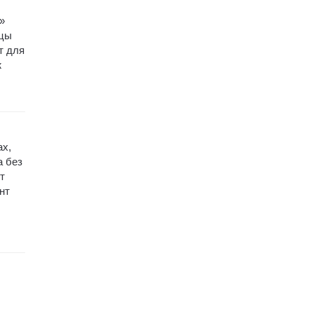
»
йцы
т для
ж
ах,
а без
т
нт