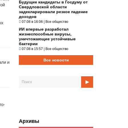
Будущие кандидаты в Госдуму от
гой
Свердловской области
задекларировали резкое падение
доходов
07.08 в 16:06
|
Все общество
ых
ИИ впервые разработал
жизнеспособные вирусы,
уничтожающие устойчивые
бактерии
07.08 в 15:57
|
Все общество
Все новости
али и
го-
Архивы