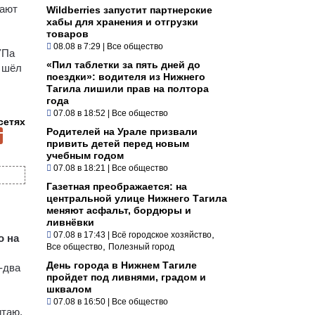
тают
Wildberries запустит партнерские
хабы для хранения и отгрузки
товаров
08.08 в 7:29
|
Все общество
УПа
«Пил таблетки за пять дней до
а шёл
поездки»: водителя из Нижнего
Тагила лишили прав на полтора
года
07.08 в 18:52
|
Все общество
сетях
Родителей на Урале призвали
привить детей перед новым
учебным годом
07.08 в 18:21
|
Все общество
Газетная преображается: на
центральной улице Нижнего Тагила
меняют асфальт, бордюры и
ливнёвки
,
07.08 в 17:43
|
Всё городское хозяйство
о на
,
Все общество
Полезный город
День города в Нижнем Тагиле
-два
пройдет под ливнями, градом и
шквалом
07.08 в 16:50
|
Все общество
итаю,