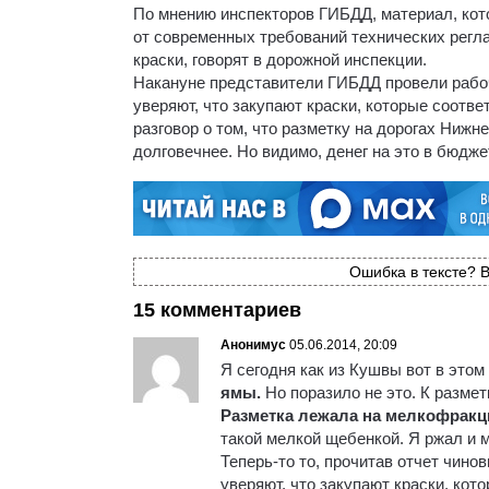
По мнению инспекторов ГИБДД, материал, кото
от современных требований технических регла
краски, говорят в дорожной инспекции.
Накануне представители ГИБДД провели рабо
уверяют, что закупают краски, которые соотв
разговор о том, что разметку на дорогах Нижн
долговечнее. Но видимо, денег на это в бюдже
Ошибка в тексте? В
15 комментариев
Анонимус
05.06.2014, 20:09
Я сегодня как из Кушвы вот в этом
ямы.
Но поразило не это. К размет
Разметка лежала на мелкофракц
такой мелкой щебенкой. Я ржал и 
Теперь-то то, прочитав отчет чино
уверяют, что закупают краски, кот