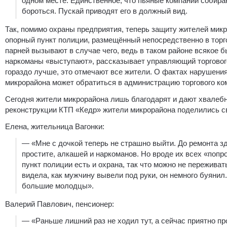
одном месте. Единственное, что пьяные компании собир
бороться. Пускай приводят его в должный вид.
Так, помимо охраны предприятия, теперь защиту жителей мик
опорный пункт полиции, размещённый непосредственно в торг
парней вызывают в случае чего, ведь в таком районе всякое бы
наркоманы «выступают», рассказывает управляющий торговог
гораздо лучше, это отмечают все жители. О фактах нарушени
микрорайона может обратиться в администрацию торгового ко
Сегодня жители микрорайона лишь благодарят и дают хвалеб
реконструкции КТП «Кедр» жители микрорайона поделились с
Елена, жительница Вагонки:
— «Мне с дочкой теперь не страшно выйти. До ремонта з
простите, алкашей и наркоманов. Но вроде их всех «попр
пункт полиции есть и охрана, так что можно не пережива
видела, как мужчину вывели под руки, он немного буянил.
большие молодцы».
Валерий Павлович, пенсионер:
— «Раньше лишний раз не ходил тут, а сейчас приятно пр