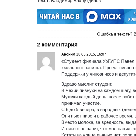
Текст: Владимир Вахрутдинов
Ошибка в тексте? В
2 комментария
Аноним
18.05.2015, 16:07
«Студент филиала УрГУПС Павел Т
хмельного напитка. Проект пивног
Поддержки у чиновников и депутат
Здраво мыслит студент.
В Чехии пивнухи на каждом шагу, во
Мужики каждый день, после работы 
принимал участие.
С 6 до 9 вечера, в народных (деше
Они пьют пиво и в рабочее время, 
Вместо молока, за вредность, выда
И никого не парит, что мол нация с
Кстати на улице пьяных нет, полиц