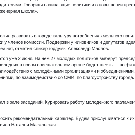
водителями. Говорили начинающие политики и о повышении прес
нженерная школа».
ил развивать в городе культуру потребления хмельного напит
 у членов комиссии. Поддержки у чиновников и депутатов идея
ей нет, отметил спикер гордумы Александр Маслов.
тся уже 2 июня. На нём 27 молодых политиков выберут предсе
Последних в новом совещательном органе будет шесть — по физ
взаимодействию с молодёжными организациями и объединениями,
иями, по взаимодействию со СМИ, по благоустройству города.
ал в зале заседаний. Курировать работу молодёжного парламен
осить рекомендательный характер. Будем прислушиваться к их
вила Наталья Масальская.