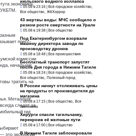
июльского водного коллапса
тута экономики,
,
05.08 в 23:16
|
Всё городское хозяйство
 УКБТМ.
,
Все общество
ЖКХоррор
43 жертвы воды: МЧС сообщило о
резком росте смертности на Урале
05.08 в 19:38
|
Все общество
 разным
Под Екатеринбургом взорвали
азывает пресс-
машину директора завода по
производству дронов
05.08 в 18:48
|
Все происшествия
думской комиссии
Бесплатный транспорт запустят
нда, начальник
после Дня города в Нижнем Тагиле
,
05.08 в 18:24
|
Всё городское хозяйство
,
Все общество
Полезный город
товы тратить на
В России начнут отслеживать цены
на продукты от производителя до
магазина
вья. Металлург
,
05.08 в 17:15
|
Все общество
Вся
всегда следят за
экономика
 мобильный гид
Хирурги спасли тагильчанку,
перекроив её желчные пути
05.08 в 17:00
|
Все общество
выбирают
В Нижнем Тагиле заблокировали
 — это экскурсии