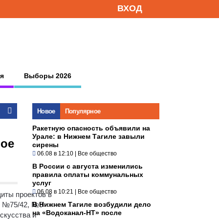
ВХОД
я
Выборы 2026
Новое
Популярное
Ракетную опасность объявили на
Урале: в Нижнем Тагиле завыли
вое
сирены
06.08 в 12:10
|
Все общество
В России с августа изменились
правила оплаты коммунальных
услуг
06.08 в 10:21
|
Все общество
иты проектов в
, №75/42, №9
В Нижнем Тагиле возбудили дело
на «Водоканал-НТ» после
скусства и