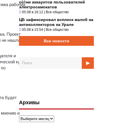
сотни аккаунтов пользователей
тижа рабочих
электросамокатов
05.08 в 16:12
|
Все общество
ЦБ зафиксировал всплеск жалоб на
антиколлекторов на Урале
05.08 в 15:54
|
Все общество
ка. Проект
 не нашла. Это
Все новости
дателя и
ической культуре
 по
та будет
Архивы
 мнению и
Архивы