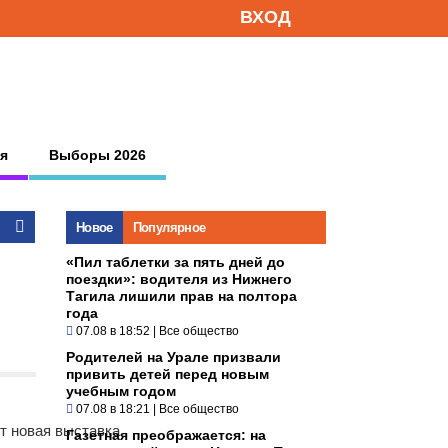
ВХОД
я
Выборы 2026
Новое
Популярное
«Пил таблетки за пять дней до
поездки»: водителя из Нижнего
Тагила лишили прав на полтора
года
07.08 в 18:52
|
Все общество
Родителей на Урале призвали
привить детей перед новым
учебным годом
07.08 в 18:21
|
Все общество
т новая выставка
Газетная преображается: на