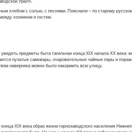
аводской Урал».
ным хлебом с солью, с песнями. Пояснили – по старому русско
между хозяином и гостем.
увидеть предметы быта тагильчан конца XIX начала XX века: м
наются пузатые самовары, очаровательные чайные пары и пора
вом наверняка можно было накормить всю улицу.
 конца XIX века образ жизни горнозаводского населения Нижнег