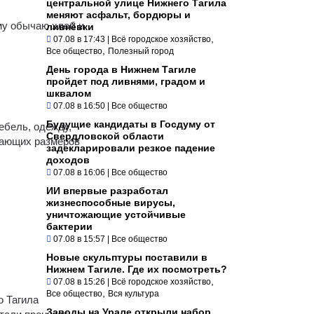
центральной улице Нижнего Тагила
меняют асфальт, бордюры и
му обычаю хлеб и
ливнёвки
,
07.08 в 17:43
|
Всё городское хозяйство
,
Все общество
Полезный город
День города в Нижнем Тагиле
пройдет под ливнями, градом и
шквалом
07.08 в 16:50
|
Все общество
Будущие кандидаты в Госдуму от
ебель, одежду,
Свердловской области
жающих размеров
задекларировали резкое падение
доходов
07.08 в 16:06
|
Все общество
ИИ впервые разработал
жизнеспособные вирусы,
уничтожающие устойчивые
бактерии
07.08 в 15:57
|
Все общество
Новые скульптуры поставили в
Нижнем Тагиле. Где их посмотреть?
,
07.08 в 15:26
|
Всё городское хозяйство
,
Все общество
Вся культура
о Тагила
Заводы на Урале открыли набор