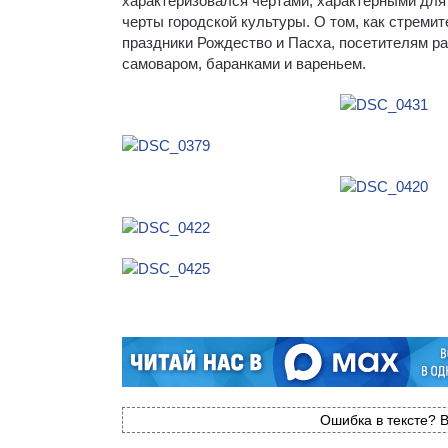
характеризовался чертами, характерными для 
черты городской культуры. О том, как стреми
праздники Рождество и Пасха, посетителям ра
самоваром, баранками и вареньем.
Ошибка в тексте? В