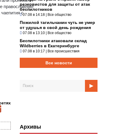
тали проникать
резервистов для защиты от атак
ые православные
беспилотников
 чаепития с
07.08 в 14:18
|
Все общество
Пожилой тагильчанин чуть не умер
от удушья в свой день рождения
07.08 в 13:10
|
Все общество
Беспилотники атаковали склад
Wildberries в Екатеринбурге
07.08 в 10:17
|
Все происшествия
Все новости
сетях
Архивы