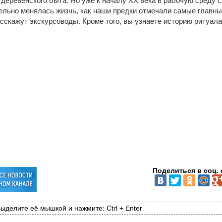
деревенского быта. Но уже к началу XX века в рабочую среду с
тельно менялась жизнь, как наши предки отмечали самые главн
сскажут экскурсоводы. Кроме того, вы узнаете историю ритуала
Поделиться в соц. 
ыделите её мышкой и нажмите: Ctrl + Enter