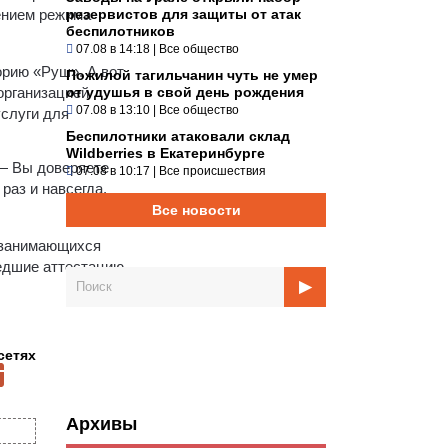
ением режима
резервистов для защиты от атак
беспилотников
07.08 в 14:18
|
Все общество
орию «Руш». А вот
Пожилой тагильчанин чуть не умер
организацией
от удушья в свой день рождения
07.08 в 13:10
|
Все общество
слуги для
Беспилотники атаковали склад
Wildberries в Екатеринбурге
 — Вы доверяете
07.08 в 10:17
|
Все происшествия
раз и навсегда.
Все новости
, занимающихся
шедшие аттестацию
сетях
Архивы