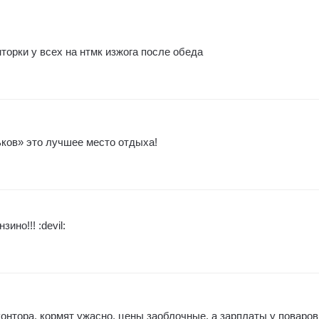
нторки у всех на нтмк изжога после обеда
ьков» это лучшее место отдыха!
но!!! :devil:
 контора, кормят ужасно, цены заоблочные, а зарплаты у поваров