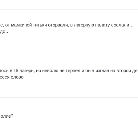
ве, от мамкиной титьки оторвали, в лагерную палату сослали…
надо…
ось в П/ лагерь, но неволю не терпел и был изгнан на второй де
ееся слово.
волие?