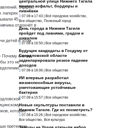
центральной улице Нижнего Тагила
меняют асфальт, бордюры и
равлений. Эффект
ливнёвки
х лагерях
,
07.08 в 17:43
|
Всё городское хозяйство
бывали 45
,
Все общество
Полезный город
ливчика отдохнёт в
День города в Нижнем Тагиле
пройдет под ливнями, градом и
шквалом
чи детей в этом
07.08 в 16:50
|
Все общество
Будущие кандидаты в Госдуму от
Свердловской области
— Почему они не
задекларировали резкое падение
бы это не
доходов
ределении
07.08 в 16:06
|
Все общество
ИИ впервые разработал
жизнеспособные вирусы,
уничтожающие устойчивые
бактерии
07.08 в 15:57
|
Все общество
ердловской
дицинскому
Новые скульптуры поставили в
Нижнем Тагиле. Где их посмотреть?
оков, которые
,
07.08 в 15:26
|
Всё городское хозяйство
,
Все общество
Вся культура
аши претензии
Заводы на Урале открыли набор