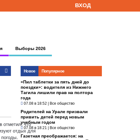
ВХОД
я
Выборы 2026
Новое
Популярное
«Пил таблетки за пять дней до
поездки»: водителя из Нижнего
Тагила лишили прав на полтора
года
07.08 в 18:52
|
Все общество
Родителей на Урале призвали
привить детей перед новым
учебным годом
в отметил, что
07.08 в 18:21
|
Все общество
низуют отдых для
Газетная преображается: на
 погоды.