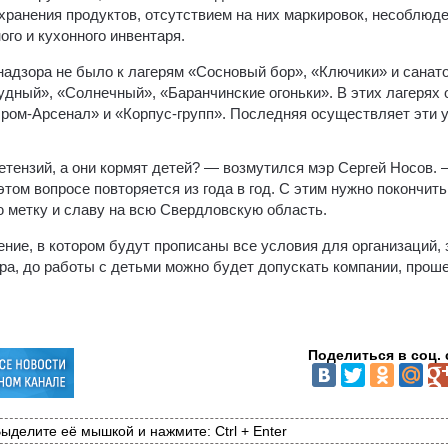
ранения продуктов, отсутствием на них маркировок, несоблюд
го и кухонного инвентаря.
надзора не было к лагерям «Сосновый бор», «Ключики» и санат
дный», «Солнечный», «Баранчинские огоньки». В этих лагерях 
ом-Арсенал» и «Корпус-групп». Последняя осуществляет эти у
ретензий, а они кормят детей? — возмутился мэр Сергей Носов.
этом вопросе повторяется из года в год. С этим нужно покончить 
 метку и славу на всю Свердловскую область.
ение, в котором будут прописаны все условия для организаций
эра, до работы с детьми можно будет допускать компании, про
Поделиться в соц. 
ыделите её мышкой и нажмите: Ctrl + Enter