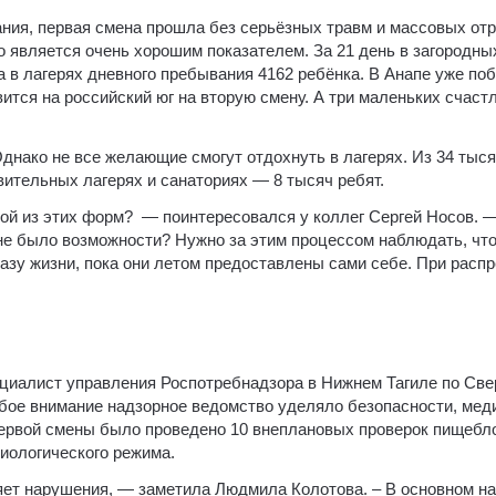
ния, первая смена прошла без серьёзных травм и массовых от
о является очень хорошим показателем. За 21 день в загородны
 а в лагерях дневного пребывания 4162 ребёнка. В Анапе уже по
ится на российский юг на вторую смену. А три маленьких счаст
днако не все желающие смогут отдохнуть в лагерях. Из 34 тыся
вительных лагерях и санаториях — 8 тысяч ребят.
ной из этих форм? — поинтересовался у коллег Сергей Носов. 
 не было возможности? Нужно за этим процессом наблюдать, что
азу жизни, пока они летом предоставлены сами себе. При расп
пециалист управления Роспотребнадзора в Нижнем Тагиле по Св
бое внимание надзорное ведомство уделяло безопасности, ме
первой смены было проведено 10 внеплановых проверок пищебл
иологического режима.
ет нарушения, — заметила Людмила Колотова. – В основном н