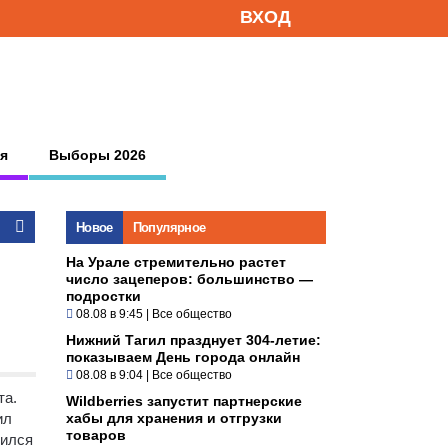
ВХОД
я
Выборы 2026
Новое
Популярное
На Урале стремительно растет
число зацеперов: большинство —
подростки
08.08 в 9:45
|
Все общество
Нижний Тагил празднует 304-летие:
показываем День города онлайн
08.08 в 9:04
|
Все общество
та.
Wildberries запустит партнерские
ил
хабы для хранения и отгрузки
товаров
оился