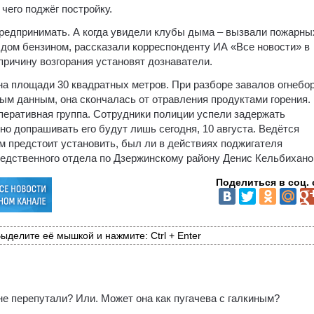
чего поджёг постройку.
предпринимать. А когда увидели клубы дыма – вызвали пожарны
 дом бензином, рассказали корреспонденту ИА «Все новости» в
причину возгорания установят дознаватели.
на площади 30 квадратных метров. При разборе завалов огнебо
м данным, она скончалась от отравления продуктами горения.
еративная группа. Сотрудники полиции успели задержать
но допрашивать его будут лишь сегодня, 10 августа. Ведётся
м предстоит установить, был ли в действиях поджигателя
едственного отдела по Дзержинскому району Денис Кельбихано
Поделиться в соц. 
ыделите её мышкой и нажмите: Ctrl + Enter
не перепутали? Или. Может она как пугачева с галкиным?