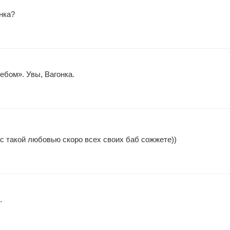
онка?
ебом». Увы, Вагонка.
) с такой любовью скоро всех своих баб сожжете))
…