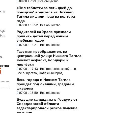
08.08 в 7:29
|
Все общество
«Пил таблетки за пять дней до
х и
поездки»: водителя из Нижнего
Тагила лишили прав на полтора
года
07.08 в 18:52
|
Все общество
рцы
Родителей на Урале призвали
 На
привить детей перед новым
учебным годом
07.08 в 18:21
|
Все общество
Газетная преображается: на
центральной улице Нижнего Тагила
в.
меняют асфальт, бордюры и
ливнёвки
сетях
,
07.08 в 17:43
|
Всё городское хозяйство
,
Все общество
Полезный город
День города в Нижнем Тагиле
пройдет под ливнями, градом и
шквалом
07.08 в 16:50
|
Все общество
Будущие кандидаты в Госдуму от
Свердловской области
задекларировали резкое падение
доходов