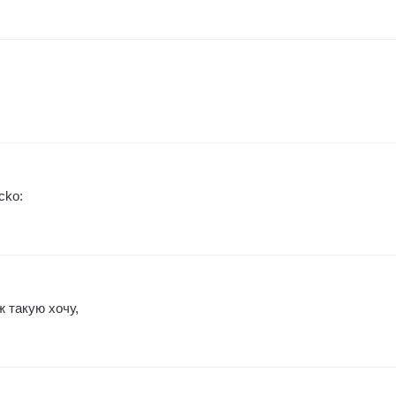
cko:
 такую хочу,