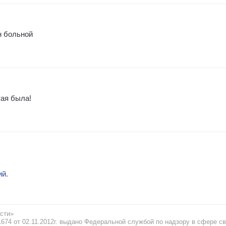
н больной
тая была!
ий.
сти»
74 от 02.11.2012г. выдано Федеральной службой по надзору в сфере св