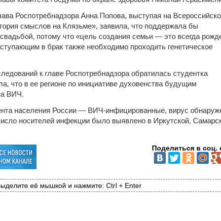
глава Роспотребнадзора Анна Попова, выступая на Всероссийск
ория смыслов на Клязьме», заявила, что поддержала бы
свадьбой, потому что «цель создания семьи — это всегда рожд
вступающим в брак также необходимо проходить генетическое
ледований к главе Роспотребнадзора обратилась студентка
а, что в ее регионе по инициативе духовенства будущим
на ВИЧ.
цента населения России — ВИЧ-инфицированные, вирус обнаруж
число носителей инфекции было выявлено в Иркутской, Самарс
Поделиться в соц. 
ыделите её мышкой и нажмите: Ctrl + Enter