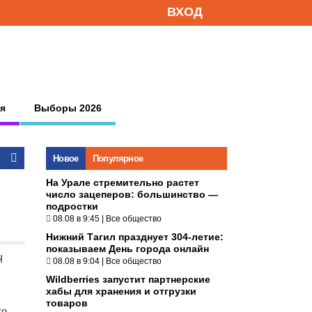
ВХОД
я
Выборы 2026
Новое
Популярное
На Урале стремительно растет
число зацеперов: большинство —
подростки
08.08 в 9:45
|
Все общество
Нижний Тагил празднует 304-летие:
показываем День города онлайн
Ч
08.08 в 9:04
|
Все общество
Wildberries запустит партнерские
хабы для хранения и отгрузки
товаров
о.