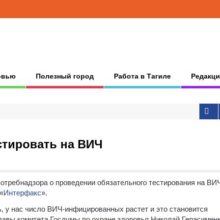
рвью
Полезный город
Работа в Тагиле
Редакци
естировать на ВИЧ
отребнадзора о проведении обязательного тестирования на ВИ
«
Интерфакс
».
, у нас число ВИЧ-инфицированных растет и это становится
лавы комитета Госдумы по охране здоровья Николай Герасименк