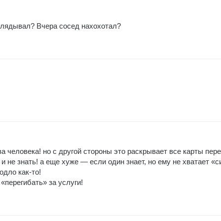
глядывал? Вчера сосед нахохотал?
а человека! но с другой стороны это раскрывает все карты пер
и не знать! а еще хуже — если один знает, но ему не хватает «с
одло как-то!
«перегибать» за услуги!