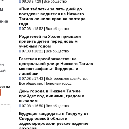
08.08 в 7:29
|
Все общество
ом
«Пил таблетки за пять дней до
поездки»: водителя из Нижнего
Тагила лишили прав на полтора
ение
года
07.08 в 18:52
|
Все общество
Родителей на Урале призвали
привить детей перед новым
учебным годом
07.08 в 18:21
|
Все общество
Газетная преображается: на
центральной улице Нижнего Тагила
ен
меняют асфальт, бордюры и
кой,
ливнёвки
,
07.08 в 17:43
|
Всё городское хозяйство
,
Все общество
Полезный город
сетях
День города в Нижнем Тагиле
пройдет под ливнями, градом и
шквалом
07.08 в 16:50
|
Все общество
Будущие кандидаты в Госдуму от
Свердловской области
задекларировали резкое падение
доходов