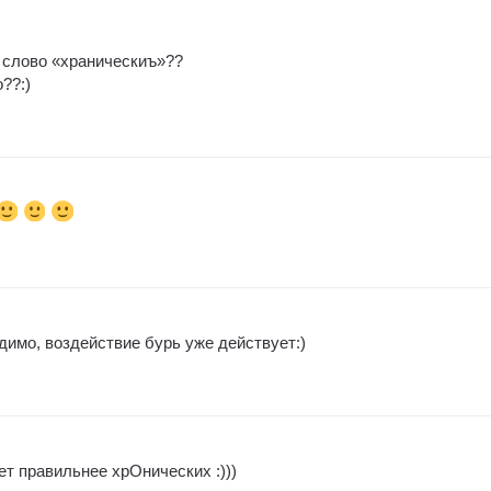
И слово «храническиъ»??
??:)
димо, воздействие бурь уже действует:)
ет правильнее хрОнических :)))