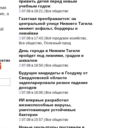
привить детей перед новым
учебным годом
емя
07.08 в 18:21
|
Все общество
ие, а
Газетная преображается: на
центральной улице Нижнего Тагила
меняют асфальт, бордюры и
ой
ливнёвки
,
07.08 в 17:43
|
Всё городское хозяйство
,
Все общество
Полезный город
День города в Нижнем Тагиле
пройдет под ливнями, градом и
сетях
шквалом
07.08 в 16:50
|
Все общество
Будущие кандидаты в Госдуму от
Свердловской области
задекларировали резкое падение
доходов
07.08 в 16:06
|
Все общество
ИИ впервые разработал
жизнеспособные вирусы,
уничтожающие устойчивые
бактерии
07.08 в 15:57
|
Все общество
Новые скульптуры поставили в