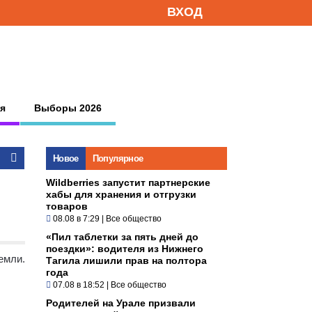
ВХОД
я
Выборы 2026
Новое
Популярное
Wildberries запустит партнерские
хабы для хранения и отгрузки
товаров
08.08 в 7:29
|
Все общество
«Пил таблетки за пять дней до
поездки»: водителя из Нижнего
емли.
Тагила лишили прав на полтора
года
07.08 в 18:52
|
Все общество
Родителей на Урале призвали