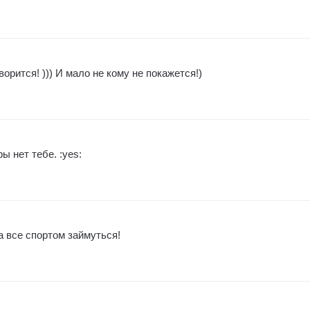
ворится! ))) И мало не кому не покажется!)
ы нет тебе. :yes:
а все спортом займуться!