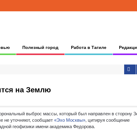
рвью
Полезный город
Работа в Тагиле
Редакци
ится на Землю
орональный выброс массы, который был направлен в сторону З
ые не уточняют, сообщает
«Эхо Москвы»
, цитируя сообщение
адной геофизики имени академика Федорова.