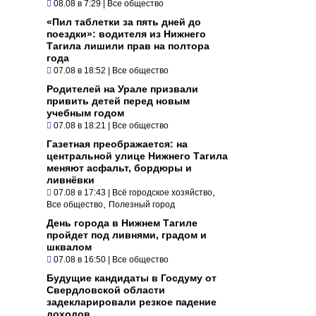
08.08 в 7:29
|
Все общество
«Пил таблетки за пять дней до
поездки»: водителя из Нижнего
Тагила лишили прав на полтора
года
07.08 в 18:52
|
Все общество
Родителей на Урале призвали
привить детей перед новым
учебным годом
07.08 в 18:21
|
Все общество
Газетная преображается: на
центральной улице Нижнего Тагила
меняют асфальт, бордюры и
ливнёвки
,
07.08 в 17:43
|
Всё городское хозяйство
,
Все общество
Полезный город
День города в Нижнем Тагиле
пройдет под ливнями, градом и
шквалом
07.08 в 16:50
|
Все общество
Будущие кандидаты в Госдуму от
Свердловской области
задекларировали резкое падение
доходов