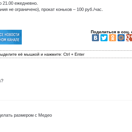
до 21.00 ежедневно.
ния не ограничено), прокат коньков – 100 руб./час.
Поделиться в соц. 
ыделите её мышкой и нажмите: Ctrl + Enter
к?
 делать размером с Медео