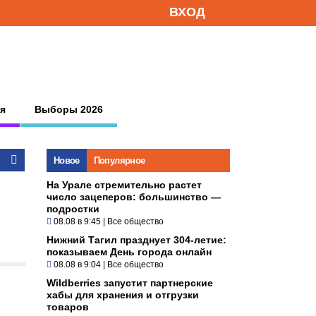
ВХОД
я
Выборы 2026
Новое
Популярное
На Урале стремительно растет
число зацеперов: большинство —
подростки
08.08 в 9:45
|
Все общество
Нижний Тагил празднует 304-летие:
показываем День города онлайн
08.08 в 9:04
|
Все общество
Wildberries запустит партнерские
хабы для хранения и отгрузки
товаров