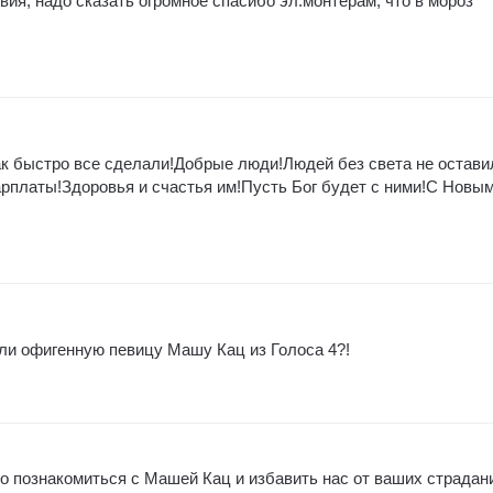
ия, надо сказать огромное спасибо эл.монтерам, что в мороз
к быстро все сделали!Добрые люди!Людей без света не остави
арплаты!Здоровья и счастья им!Пусть Бог будет с ними!С Новы
ли офигенную певицу Машу Кац из Голоса 4?!
но познакомиться с Машей Кац и избавить нас от ваших страдан