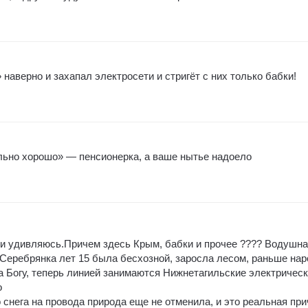
наверно и захапал электросети и стригёт с них только бабки!
льно хорошо» — пенсионерка, а ваше нытье надоело
 и удивляюсь.Причем здесь Крым, бабки и прочее ???? Водушн
Серебрянка лет 15 была бесхозной, заросла лесом, раньше нар
ва Богу, теперь линией занимаются Нижнетагильские электричес
о
о снега на провода природа еще не отменила, и это реальная пр