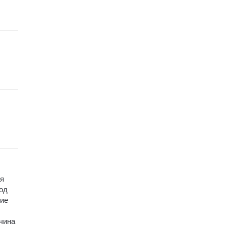
ая
од
кие
ичина