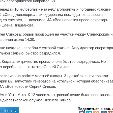
лках серебрянского направления.
передач 10 киловольт из-за неблагоприятных погодных условий
С «Свердловэнерго» ликвидировала последствия аварии в
од со светом», — пояснила ИА «Все новости» пресс-секретарь
» Елена Пишванова.
ея Сивкова, обрыв произошёл на участке между Синегорским и
 селян около 14.30.
лке начались перебои с сотовой связью. Аккумулятор оператора
льной связью, быстро разрядился.
 Когда электричество пропало, они быстро разрядились. Но
з перебоев», — отметил Сергей Сивков.
тразились на работе местной школы. 31 декабря в ней прошли
арии мы запустили генератор на котельной, которая обеспечива
А «Все новости Сергей Сивков.
ём и Усть-Утка. К 12 часов электроснабжение было восстановле
-диспетчерской службе Нижнего Тагила.
Поделиться в соц. 