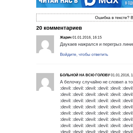
Ошибка в тексте? В
20 комментариев
Жарич
01.01.2016, 16:15
Даукаев нажрался и перегрыз лини
Войдите, чтобы ответить
БОЛЬНОЙ НА ВСЮ ГОЛОВУ
01.01.2016, 
А белочку случайно не словил а то 
:devil: :devil: :devil: :devil: :devil: :devil
:devil: :devil: :devil: :devil: :devil: :devil
:devil: :devil: :devil: :devil: :devil: :devil
:devil: :devil: :devil: :devil: :devil: :devil
:devil: :devil: :devil: :devil: :devil: :devil
:devil: :devil: :devil: :devil: :devil: :devil
:devil: :devil: :devil: :devil: :devil: :devil
:devil: :devil: :devil: :devil: :devil: :devil