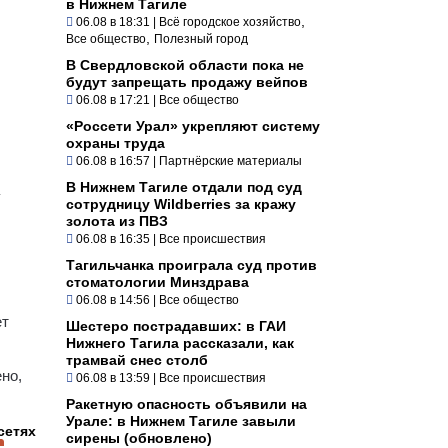
в Нижнем Тагиле
,
06.08 в 18:31
|
Всё городское хозяйство
,
Все общество
Полезный город
В Свердловской области пока не
будут запрещать продажу вейпов
06.08 в 17:21
|
Все общество
«Россети Урал» укрепляют систему
охраны труда
06.08 в 16:57
|
Партнёрские материалы
В Нижнем Тагиле отдали под суд
сотрудницу Wildberries за кражу
золота из ПВЗ
06.08 в 16:35
|
Все происшествия
Тагильчанка проиграла суд против
стоматологии Минздрава
06.08 в 14:56
|
Все общество
ет
Шестеро пострадавших: в ГАИ
Нижнего Тагила рассказали, как
трамвай снес столб
но,
06.08 в 13:59
|
Все происшествия
Ракетную опасность объявили на
Урале: в Нижнем Тагиле завыли
сетях
сирены (обновлено)