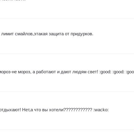
лимит смайлов,этакая защита от придурков.
з-не мороз, а работают и дают людям свет! :good: :good: :goo
отдыхают! Нет,а что вы хотели???????????? :wacko: