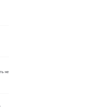
ть не
—