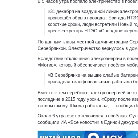
В 5 часов утра пропало электричество в посе
«31 декабря на воздушной линии электро
произошёл обрыв провода . Бригада НТЭ
короткие сроки, люди встретили Новый г
пресс-секретарь НТЭС «Свердловэнерго
По данным главы местной администрации Серг
Серебрянкой. Электричество вернулось в дома
Вследствие отключения элекроэнергии в посе
«Мотив», который обеспечивает посёлок моби
«В Серебрянке на вышке слабые батареи.
проводная телефонная связь работала бе
Вместе с тем перебои с электроэнергией не о
последние в 2015 году уроки. «Сразу после ав
теплом школу. Школа работала», — сообщил И
Около 6 утра свет отключился в посёлках Сул
сообщили ИА «Все новости» в Единой дежурно