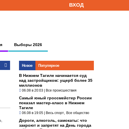
ВХОД
я
Выборы 2026
Новое
Популярное
В Нижнем Тагиле начинается суд
над застройщиком: ущерб более 35
миллионов
06.08 в 20:03
|
Все происшествия
Самый юный гроссмейстер России
показал мастер-класс в Нижнем
Тагиле
,
06.08 в 19:05
|
Весь спорт
Все общество
».
Дороги, алкоголь, самокаты: что
закроют и запретят на День города