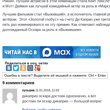
Рокки». Лучшей актрисой в этой номинации стала Кейт Уинсл
и Мэтт Деймон как лучший комедийный актёр за роль в «Марс
Лучшим фильмом стал «Выживший», а исполнитель главной ро
актёром. Этот «Золотой глобус» на счету Ди Каприо уже третий
пять раз номинировался на эту премию. Как отмечают наблюд
долгожданный Оскара за роль в «Выжившем».
Поделиться в соц. сетях
Ошибка в тексте? Выделите её мышкой и нажмите: Ctrl + Enter
9 комментариев
пупырик
11.01.2016, 11:03
дикаприо оскара достоин однозначно, а вот
достоин ли оскар дикаприо — большой вопрос
Войдите, чтобы ответить