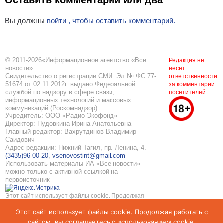
Оставить комментарий или два
Вы должны
войти , чтобы оставить комментарий.
© 2011-2026«Информационное агентство «Все
Редакция не
новости»
несет
Свидетельство о регистрации СМИ: Эл № ФС 77-
ответственности
51674 от 02.11.2012г. выдано Федеральной
за комментарии
службой по надзору в сфере связи,
посетителей
информационных технологий и массовых
коммуникаций (Роскомнадзор)
Учредитель: ООО «Радио-Экофонд»
Директор: Пудовкина Ирина Анатольевна
Главный редактор: Вахрутдинов Владимир
Саидович
Адрес редакции: Нижний Тагил, пр. Ленина, 4.
(3435)96-00-20
,
vsenovostint@gmail.com
Использовать материалы ИА «Все новости»
можно только с активной ссылкой на
первоисточник
Этот сайт использует файлы cookie. Продолжая
работать с сайтом, вы соглашаетесь с
Этот сайт использует файлы cookie. Продолжая работать с
использованием cookie. Подробнее в
Политике
конфиденциальности
и
Соглашение об обработке
сайтом, вы соглашаетесь с использованием cookie.