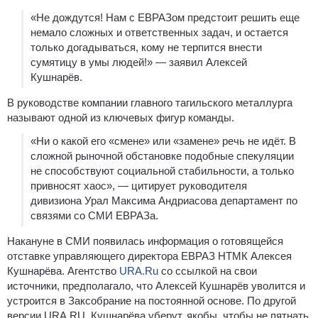
«Не дождутся! Нам с ЕВРАЗом предстоит решить еще
немало сложных и ответственных задач, и остается
только догадываться, кому не терпится внести
сумятицу в умы людей!» — заявил Алексей
Кушнарёв.
В руководстве компании главного тагильского металлурга
называют одной из ключевых фигур команды.
«Ни о какой его «смене» или «замене» речь не идёт. В
сложной рыночной обстановке подобные спекуляции
не способствуют социальной стабильности, а только
привносят хаос», — цитирует руководителя
дивизиона Урал Максима Андриасова департамент по
связями со СМИ ЕВРАЗа.
Накануне в СМИ появилась информация о готовящейся
отставке управляющего директора ЕВРАЗ НТМК Алексея
Кушнарёва. Агентство
URA.Ru
со ссылкой на свои
источники, предполагало, что Алексей Кушнарёв уволится и
устроится в Заксобрание на постоянной основе. По другой
версии URA.RU, Кушнарёва уберут, якобы, чтобы не пятнать