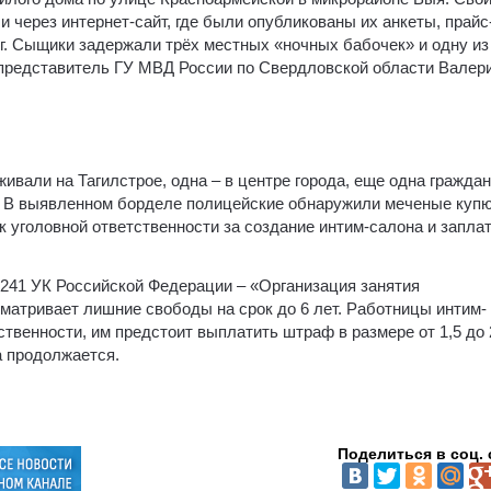
 через интернет-сайт, где были опубликованы их анкеты, прайс
уг. Сыщики задержали трёх местных «ночных бабочек» и одну из
представитель ГУ МВД России по Свердловской области Валер
ивали на Тагилстрое, одна – в центре города, еще одна граждан
м. В выявленном борделе полицейские обнаружили меченые куп
к уголовной ответственности за создание интим-салона и запла
 241 УК Российской Федерации – «Организация занятия
матривает лишние свободы на срок до 6 лет. Работницы интим-
твенности, им предстоит выплатить штраф в размере от 1,5 до 
а продолжается.
Поделиться в соц. 