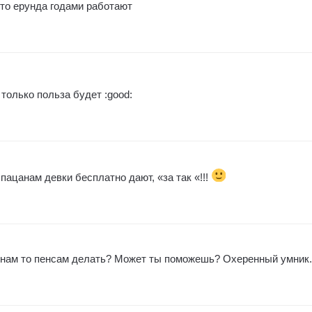
то ерунда годами работают
 только польза будет :good:
цанам девки бесплатно дают, «за так «!!!
 нам то пенсам делать? Может ты поможешь? Охеренный умник.