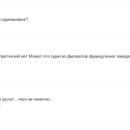
и одинаковые?
претензий нет Может это один из филиалов французкних завед
 рулит…чего не понятно. .
.