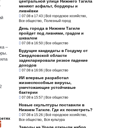
центральной улице Нижнего Тагила
-
меняют асфальт, бордюры и
ливнёвки
,
07.08 в 17:43
|
Всё городское хозяйство
ий
,
Все общество
Полезный город
День города в Нижнем Тагиле
пройдет под ливнями, градом и
шквалом
07.08 в 16:50
|
Все общество
ка –
Будущие кандидаты в Госдуму от
юры.
Свердловской области
тила
задекларировали резкое падение
доходов
07.08 в 16:06
|
Все общество
ИИ впервые разработал
жизнеспособные вирусы,
2
уничтожающие устойчивые
бактерии
07.08 в 15:57
|
Все общество
Новые скульптуры поставили в
Нижнем Тагиле. Где их посмотреть?
,
07.08 в 15:26
|
Всё городское хозяйство
сетях
,
Все общество
Вся культура
Заводы на Урале открыли набор