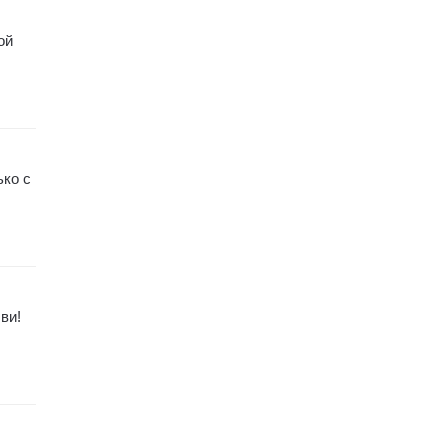
ой
ько с
ви!