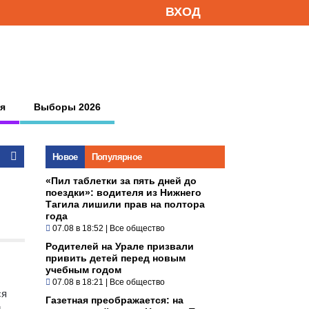
ВХОД
я
Выборы 2026
Новое
Популярное
«Пил таблетки за пять дней до
поездки»: водителя из Нижнего
Тагила лишили прав на полтора
года
07.08 в 18:52
|
Все общество
Родителей на Урале призвали
привить детей перед новым
учебным годом
07.08 в 18:21
|
Все общество
ся
Газетная преображается: на
и