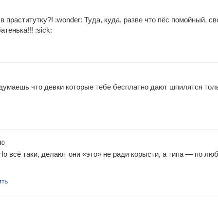
 праститутку?! :wonder: Туда, куда, разве что пёс помойный, св
тенька!!! :sick:
 думаешь что девки которые тебе бесплатно дают шпилятся тол
30
о всё таки, делают они «это» не ради корысти, а типа — по люб
ить