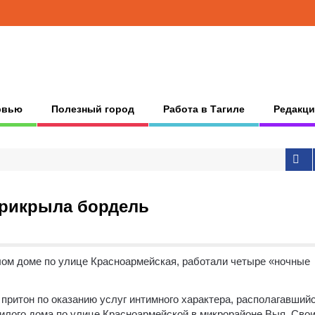
рвью
Полезный город
Работа в Тагиле
Редакци
прикрыла бордель
лом доме по улице Красноармейская, работали четыре «ночные
притон по оказанию услуг интимного характера, располагавший
жилого дома по улице Красноармейской в микрорайоне Выя. Сво