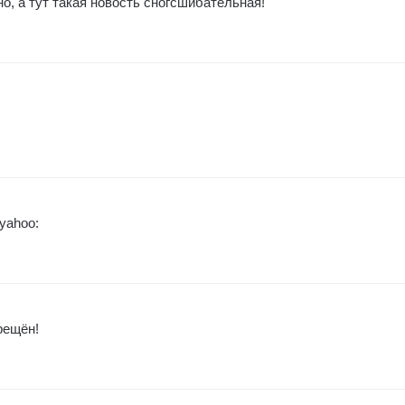
чно, а тут такая новость сногсшибательная!
yahoo:
рещён!