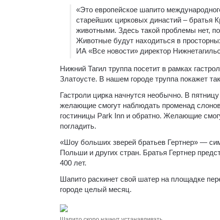
«Это европейское шапито международного
старейших цирковых династий – братья К
животными. Здесь такой проблемы нет, по
Животные будут находиться в просторных
ИА «Все новости» директор Нижнетагильс
Нижний Тагил труппа посетит в рамках гастро
Златоусте. В нашем городе труппа покажет та
Гастроли цирка начнутся необычно. В пятницу 
желающие смогут наблюдать променад слонов
гостиницы Park Inn и обратно. Желающие смо
погладить.
«Шоу больших зверей братьев Гертнер» — сим
Польши и других стран. Братья Гертнер предс
400 лет.
Шапито раскинет свой шатер на площадке пере
городе целый месяц.
Шапито скоро начнут устанавливать