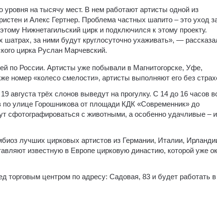
 уровня на тысячу мест. В нем работают артисты одной из
ристен и Алекс Гертнер. Проблема частных шапито – это уход з
этому Нижнетагильский цирк и подключился к этому проекту.
 шатрах, за ними будут круглосуточно ухаживать», — рассказа
кого цирка Руслан Марчевский.
лей по России. Артисты уже побывали в Магнитогорске, Уфе,
кже номер «колесо смелости», артисты выполняют его без страх
19 августа трёх слонов выведут на прогулку. С 14 до 16 часов в
 по улице Горошникова от площади КДК «Современник» до
гут сфотографироваться с животными, а особенно удачливые – и
биоз лучших цирковых артистов из Германии, Италии, Ирланди
тавляют известную в Европе цирковую династию, которой уже о
д торговым центром по адресу: Садовая, 83 и будет работать в