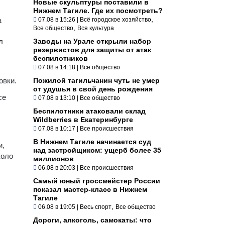
Новые скульптуры поставили в
Нижнем Тагиле. Где их посмотреть?
,
а
07.08 в 15:26
|
Всё городское хозяйство
,
Все общество
Вся культура
л
Заводы на Урале открыли набор
резервистов для защиты от атак
беспилотников
07.08 в 14:18
|
Все общество
овки.
Пожилой тагильчанин чуть не умер
от удушья в свой день рождения
се
07.08 в 13:10
|
Все общество
Беспилотники атаковали склад
Wildberries в Екатеринбурге
07.08 в 10:17
|
Все происшествия
В Нижнем Тагиле начинается суд
и,
над застройщиком: ущерб более 35
коло
миллионов
06.08 в 20:03
|
Все происшествия
Самый юный гроссмейстер России
показал мастер-класс в Нижнем
Тагиле
,
06.08 в 19:05
|
Весь спорт
Все общество
Дороги, алкоголь, самокаты: что