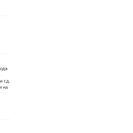
хода
 т.д.
я на