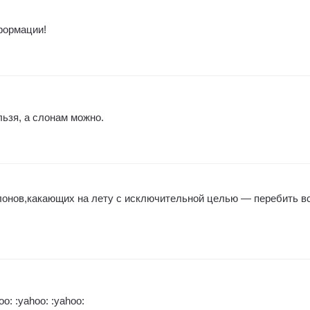
формации!
ьзя, а слонам можно.
онов,какающих на лету с исключительной целью — перебить в
: :yahoo: :yahoo: