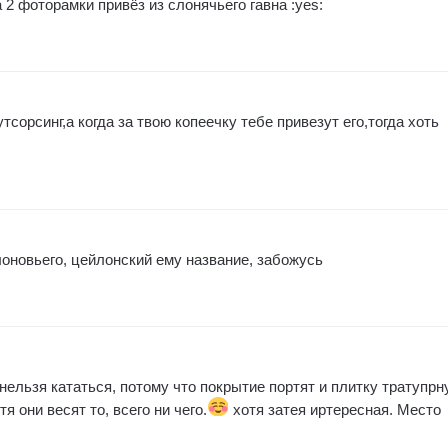
а 2 фоторамки привёз из слонячьего гавна :yes:
тсорсинг,а когда за твою копеечку тебе привезут его,тогда хоть
лоновьего, цейлонский ему название, забожусь
 нельзя кататься, потому что покрытие портят и плитку тратупр
я они весят то, всего ни чего.
хотя затея иртересная. Место