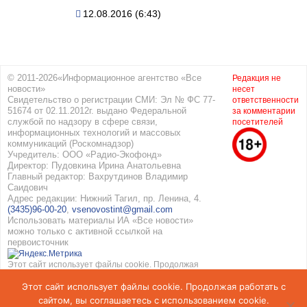
12.08.2016 (6:43)
© 2011-2026«Информационное агентство «Все
Редакция не
новости»
несет
Свидетельство о регистрации СМИ: Эл № ФС 77-
ответственности
51674 от 02.11.2012г. выдано Федеральной
за комментарии
службой по надзору в сфере связи,
посетителей
информационных технологий и массовых
коммуникаций (Роскомнадзор)
Учредитель: ООО «Радио-Экофонд»
Директор: Пудовкина Ирина Анатольевна
Главный редактор: Вахрутдинов Владимир
Саидович
Адрес редакции: Нижний Тагил, пр. Ленина, 4.
(3435)96-00-20
,
vsenovostint@gmail.com
Использовать материалы ИА «Все новости»
можно только с активной ссылкой на
первоисточник
Этот сайт использует файлы cookie. Продолжая
работать с сайтом, вы соглашаетесь с
Этот сайт использует файлы cookie. Продолжая работать с
использованием cookie. Подробнее в
Политике
конфиденциальности
и
Соглашение об обработке
сайтом, вы соглашаетесь с использованием cookie.