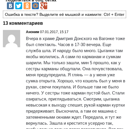
Ошибка в тексте? Выделите её мышкой и нажмите: Ctrl + Enter
13 комментариев
Аноним
07.01.2017, 15:17
Вчера в храме Дмитрия Донского на Вагонке тоже
был спектакль. Часов в 17-30 вечера. Еще
служба шла. И народу было много. Цыганки там
якобы молились. А сами по карманам и сумкам
шарили. Мы только зашли, мин 5 прошло, как у
сестры карманы общупали. Она почувствовала,
меня предупредила. Я глянь — а у меня уже
сумка открыта. Хорошо, что кошель был у меня в
руках, свечи покупала. И больше там не было
ничего. У сестры тоже карман пустой был. Стали
озираться, приглядываться. Смотрим, цыганка
невысокая к выходу спешит, рукой карман куртки
придерживает. Выскочила, а там ее машина с
затемненными окнами ждет. Передала, и тут же
вернулась. Зашла и крестится усердно так,