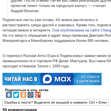
другие. После отмены той же выставки реализация други
проектов ляжет только на городскую казну», — считает
Андрей Волегов.
Подписные листы уже готовы. Их можно распечатать и
распространить среди друзей и знакомых. Кроме того, подпис
петицию можно в интернете.
Она опубликована на сайте Сhang
На эту минуту обращение в адрес вице-премьера Дмитрия Рог
Минпромторга и Минобороны поддержали более 850 человек.
О переносе Russian Arms Expo в Подмосковье заявил министр
промышленности и торговли РФ Денис Мантуров. Выставка R
проходит в Нижнем Тагиле с 1999 года.
Поделиться в соц. сетях
Ошибка в тексте? Выделите её мышкой и нажмите: Ctrl + Enter
50 комментариев