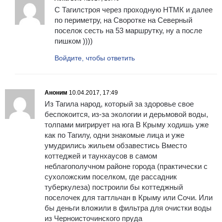
С Тагилстроя через проходную НТМК и далее
по периметру, на Своротке на Северный
поселок сесть на 53 маршрутку, ну а после
пишком ))))
Войдите, чтобы ответить
Аноним
10.04.2017, 17:49
Из Тагила народ, который за здоровье свое
беспокоится, из-за экологии и дерьмовой воды,
толпами мигрирует на юга В Крыму ходишь уже
как по Тагилу, одни знакомые лица и уже
умудрились жильем обзавестись Вместо
коттеджей и таунхаусов в самом
неблагополучном районе города (практически с
сухоложским поселком, где рассадник
туберкулеза) построили бы коттеджный
поселочек для тагтльчан в Крыму или Сочи. Или
бы деньги вложили в фильтра для очистки воды
из Черноисточинского пруда