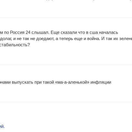
ам по Россия 24 слышал. Еще сказали что в сша началась
олаг, и не так не доедают, а теперь еще и война. И так их зеле
 стабильность?
онами выпускать при такой «ма-а-аленькой» инфляции
ий.