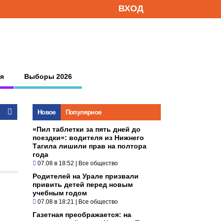
ВХОД
я
Выборы 2026
Новое
Популярное
«Пил таблетки за пять дней до
поездки»: водителя из Нижнего
Тагила лишили прав на полтора
года
07.08 в 18:52
|
Все общество
Родителей на Урале призвали
привить детей перед новым
учебным годом
07.08 в 18:21
|
Все общество
Газетная преображается: на