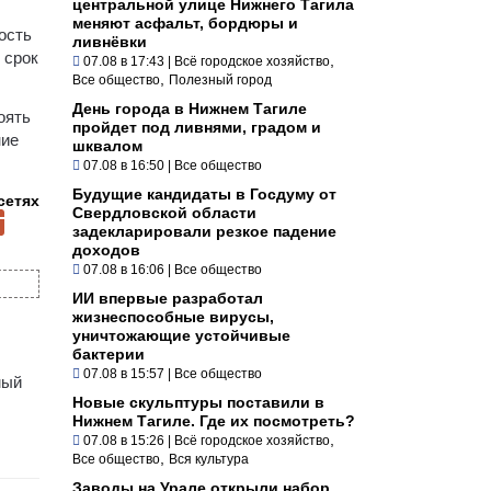
центральной улице Нижнего Тагила
меняют асфальт, бордюры и
ость
ливнёвки
 срок
,
07.08 в 17:43
|
Всё городское хозяйство
,
Все общество
Полезный город
День города в Нижнем Тагиле
оять
пройдет под ливнями, градом и
ние
шквалом
07.08 в 16:50
|
Все общество
Будущие кандидаты в Госдуму от
сетях
Свердловской области
задекларировали резкое падение
доходов
07.08 в 16:06
|
Все общество
ИИ впервые разработал
жизнеспособные вирусы,
уничтожающие устойчивые
бактерии
07.08 в 15:57
|
Все общество
мый
Новые скульптуры поставили в
Нижнем Тагиле. Где их посмотреть?
,
07.08 в 15:26
|
Всё городское хозяйство
,
Все общество
Вся культура
Заводы на Урале открыли набор