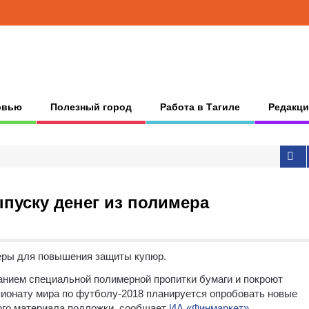
рвью
Полезный город
Работа в Тагиле
Редакци
ыпуску денег из полимера
еры для повышения защиты купюр.
ванием специальной полимерной пропитки бумаги и покроют
пионату мира по футболу-2018 планируется опробовать новые
го материала подложки, сообщает
ИА «Финмаркет»
.