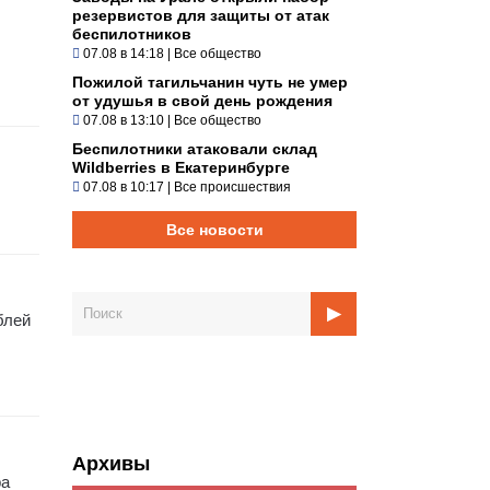
резервистов для защиты от атак
беспилотников
07.08 в 14:18
|
Все общество
Пожилой тагильчанин чуть не умер
от удушья в свой день рождения
07.08 в 13:10
|
Все общество
Беспилотники атаковали склад
Wildberries в Екатеринбурге
07.08 в 10:17
|
Все происшествия
Все новости
блей
Архивы
ра