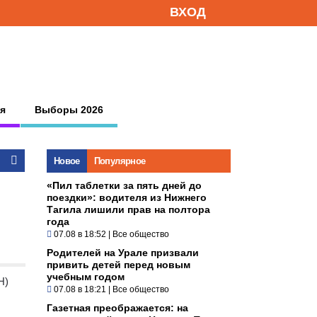
ВХОД
я
Выборы 2026
Новое
Популярное
«Пил таблетки за пять дней до
поездки»: водителя из Нижнего
Тагила лишили прав на полтора
года
07.08 в 18:52
|
Все общество
Родителей на Урале призвали
привить детей перед новым
учебным годом
Н)
07.08 в 18:21
|
Все общество
Газетная преображается: на