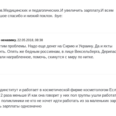
в.Медицинских и педагогических.И увеличить зарплату.И всем
ое спасибо и низкий поклон. :bye:
 ненавижу.
22.05.2018, 08:38
им проблемы. Надо еще денег на Сирию и Украину. Да и яхты
ить. Опять же бедным россиянам, в лице Вексельберга, Дерипас
али награбленное, помочь, скинутся с миру по нитке.
динститут и работает в косметической фирме косметологом Ес
2 раза меньше И как она говорит у них пол группы ушли работат
поликлиники не кто не хочет идти работать из за маленьких за
ь зарплаты однозначно