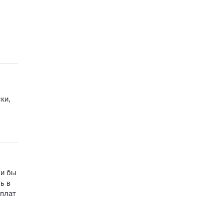
ки,
ли бы
ь в
рплат