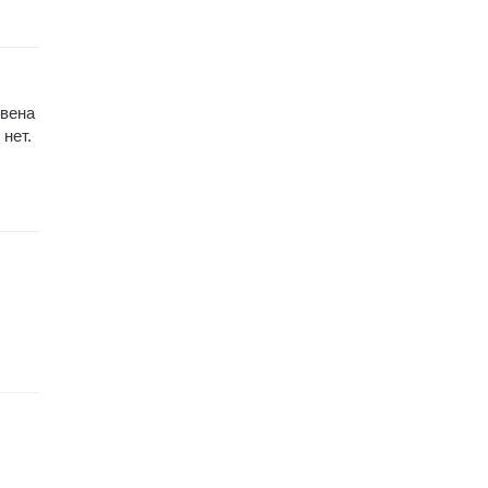
звена
нет.