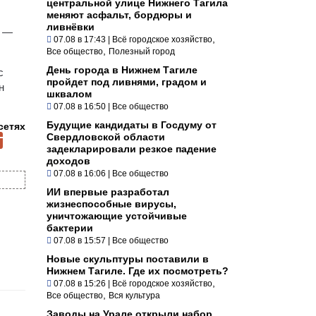
центральной улице Нижнего Тагила
меняют асфальт, бордюры и
ливнёвки
, —
,
07.08 в 17:43
|
Всё городское хозяйство
,
Все общество
Полезный город
День города в Нижнем Тагиле
с
пройдет под ливнями, градом и
н
шквалом
07.08 в 16:50
|
Все общество
Будущие кандидаты в Госдуму от
сетях
Свердловской области
задекларировали резкое падение
доходов
07.08 в 16:06
|
Все общество
ИИ впервые разработал
жизнеспособные вирусы,
уничтожающие устойчивые
бактерии
07.08 в 15:57
|
Все общество
Новые скульптуры поставили в
Нижнем Тагиле. Где их посмотреть?
,
07.08 в 15:26
|
Всё городское хозяйство
,
Все общество
Вся культура
Заводы на Урале открыли набор