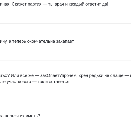
диная. Скажет партия — ты врач и каждый ответит да!
ну, а теперь окончательна закапает
ать»? Или всё же — закОпает?прочем, хрен редьки не слаще — 
е участкового — так и останется
ра нельзя их иметь?