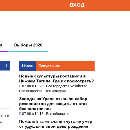
ВХОД
я
Выборы 2026
Новое
Популярное
Новые скульптуры поставили в
Нижнем Тагиле. Где их посмотреть?
,
07.08 в 15:26
|
Всё городское хозяйство
,
Все общество
Вся культура
Заводы на Урале открыли набор
резервистов для защиты от атак
беспилотников
07.08 в 14:18
|
Все общество
тся в
а.
Пожилой тагильчанин чуть не умер
от удушья в свой день рождения