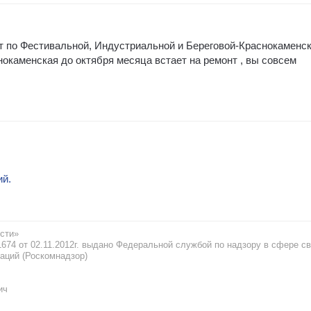
т по Фестивальной, Индустриальной и Береговой-Краснокаменск
нокаменская до октября месяца встает на ремонт , вы совсем
ий.
сти»
74 от 02.11.2012г. выдано Федеральной службой по надзору в сфере св
аций (Роскомнадзор)
ич