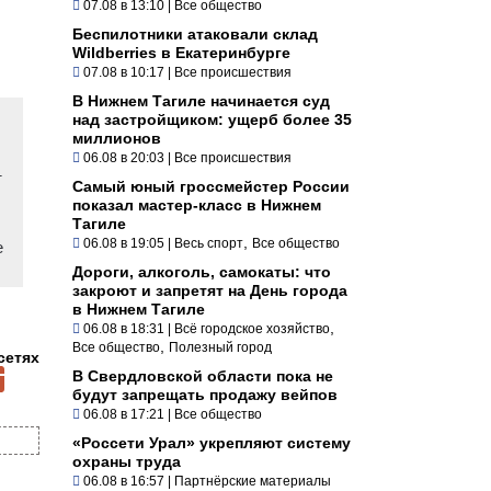
07.08 в 13:10
|
Все общество
Беспилотники атаковали склад
Wildberries в Екатеринбурге
07.08 в 10:17
|
Все происшествия
В Нижнем Тагиле начинается суд
над застройщиком: ущерб более 35
миллионов
06.08 в 20:03
|
Все происшествия
т
Самый юный гроссмейстер России
показал мастер-класс в Нижнем
Тагиле
,
06.08 в 19:05
|
Весь спорт
Все общество
е
Дороги, алкоголь, самокаты: что
закроют и запретят на День города
в Нижнем Тагиле
,
06.08 в 18:31
|
Всё городское хозяйство
,
Все общество
Полезный город
сетях
В Свердловской области пока не
будут запрещать продажу вейпов
06.08 в 17:21
|
Все общество
«Россети Урал» укрепляют систему
охраны труда
06.08 в 16:57
|
Партнёрские материалы