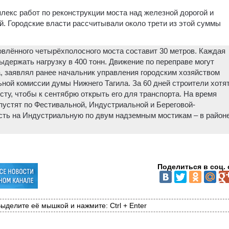
плекс работ по реконструкции моста над железной дорогой и
. Городские власти рассчитывали около трети из этой суммы
влённого четырёхполосного моста составит 30 метров. Каждая
держать нагрузку в 400 тонн. Движение по переправе могут
а, заявлял ранее начальник управления городским хозяйством
ой комиссии думы Нижнего Тагила. За 60 дней строители хотя
ту, чтобы к сентябрю открыть его для транспорта. На время
пустят по Фестивальной, Индустриальной и Береговой-
сть на Индустриальную по двум надземным мостикам – в район
Поделиться в соц. 
ыделите её мышкой и нажмите: Ctrl + Enter