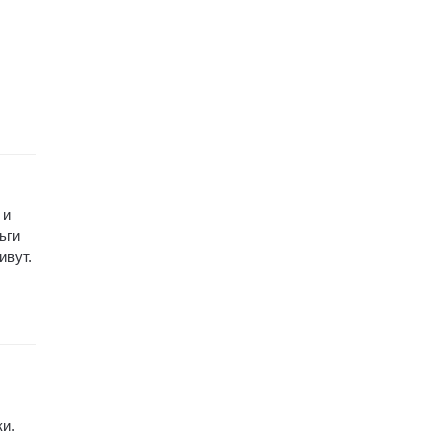
 и
ьги
ивут.
и.