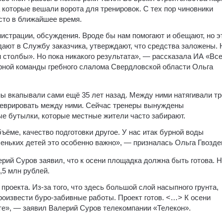
 которые вешали ворота для тренировок. С тех пор чиновники
сто в ближайшее время.
истрации, обсуждения. Вроде бы нам помогают и обещают, но э
дают в Службу заказчика, утверждают, что средства заложены. 
 столбы». Но пока никакого результата», — рассказала ИА «Вс
рной команды гребного слалома Свердловской области Ольга
ны вкапывали сами ещё 35 лет назад. Между ними натягивали т
неврировать между ними. Сейчас тренеры вынуждены
ые бутылки, которые местные жители часто забирают.
ёме, качество подготовки другое. У нас итак бурной воды
аленьких детей это особенно важно», — призналась Ольга Гвозде
рий Суров заявил, что к осени площадка должна быть готова. 
,5 млн рублей.
проекта. Из-за того, что здесь большой слой насыпного грунта,
роизвести буро-забивные работы. Проект готов. <…> К осени
те», — заявил Валерий Суров телекомпании «Телекон».