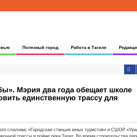
рвью
Полезный город
Работа в Тагиле
Редакци
бы». Мэрия два года обещает школе
овить единственную трассу для
ного слалома: «Городская станция юных туристов» и СШОР «Ур
вочной трассы в пойме реки Тагил. Во время строительства пар