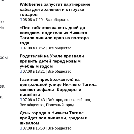
Wildberries запустит партнерские
хабы для хранения и отгрузки
товаров
08.08 в 7:29
|
Все общество
то
На
«Пил таблетки за пять дней до
поездки»: водителя из Нижнего
е
Тагила лишили прав на полтора
года
07.08 в 18:52
|
Все общество
Родителей на Урале призвали
росы
привить детей перед новым
учебным годом
07.08 в 18:21
|
Все общество
Газетная преображается: на
центральной улице Нижнего Тагила
ва.
меняют асфальт, бордюры и
ливнёвки
На
,
07.08 в 17:43
|
Всё городское хозяйство
,
Все общество
Полезный город
День города в Нижнем Тагиле
пройдет под ливнями, градом и
шквалом
07.08 в 16:50
|
Все общество