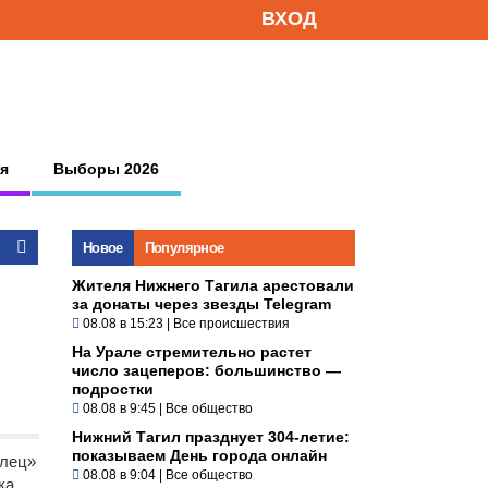
ВХОД
я
Выборы 2026
Новое
Популярное
Жителя Нижнего Тагила арестовали
за донаты через звезды Telegram
08.08 в 15:23
|
Все происшествия
На Урале стремительно растет
число зацеперов: большинство —
подростки
08.08 в 9:45
|
Все общество
Нижний Тагил празднует 304-летие:
показываем День города онлайн
алец»
08.08 в 9:04
|
Все общество
ка