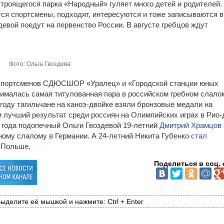
строящегося парка «Народный» гуляет много детей и родителей.
ются спортсмены, подходят, интересуются и тоже записываются в
девой поедут на первенство России. В августе гребцов ждут
Фото: Ольга Гвоздева
0 спортсменов СДЮСШОР «Уралец» и «Городской станции юных
анималась самая титулованная пара в российском гребном слал
году тагильчане на каноэ-двойке взяли бронзовые медали на
и лучший результат среди россиян на Олимпийских играх в Рио-
8 года подопечный Ольги Гвоздевой 19-летний
Дмитрий Храмцов
ному слалому в Германии. А 24-летний Никита Губенко
стал
 Польше.
Поделиться в соц. 
ыделите её мышкой и нажмите: Ctrl + Enter