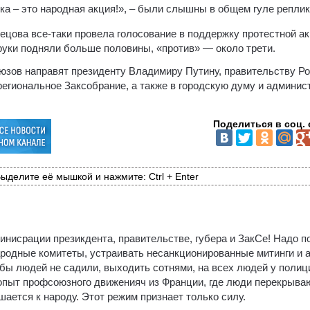
а – это народная акция!», – были слышны в общем гуле реплики
цова все-таки провела голосование в поддержку протестной ак
руки подняли больше половины, «против» — около трети.
юзов направят президенту Владимиру Путину, правительству Ро
региональное Заксобрание, а также в городскую думу и админи
Поделиться в соц. 
ыделите её мышкой и нажмите: Ctrl + Enter
нисрации презикдента, правительстве, губера и ЗакСе! Надо п
ародные комитеты, устраивать несанкционированные митинги и 
обы людей не садили, выходить сотнями, на всех людей у полиц
 опыт профсоюзного движенияч из Франции, где люди перекрыва
шается к народу. Этот режим признает только силу.