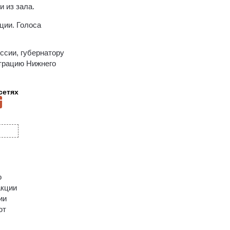
 из зала.
ции. Голоса
ссии, губернатору
страцию Нижнего
сетях
о
акции
ии
ют