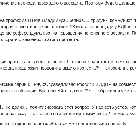
ичение периода переходного возраста. Поэтому будем дальше 
на профкома НТМК Владимира Желиба. С трибуны коммунист п
оторая, ориентировочно, пройдет 28 июля на площади у КДК «С
едение референдума против повышения пенсионного возраста. П
спорить о законности этого протеста.
и протеста в проект решения. Профсоюз работает в рамках за
 когда предложил проводить акцию протеста?» – спросила у к
нтские парии КПРФ, «Справедливая Россия» и ЛДПР на совмест
ротестной акции. Вы голосуйте, да и всё!» — обратился уже к
 не должны политизировать этот вопрос. У нас есть устав, ко
тельностью», — ответила на заявление коммуниста Людмила Ку
нных органов власти. Это итак уже политический вопрос!», — 