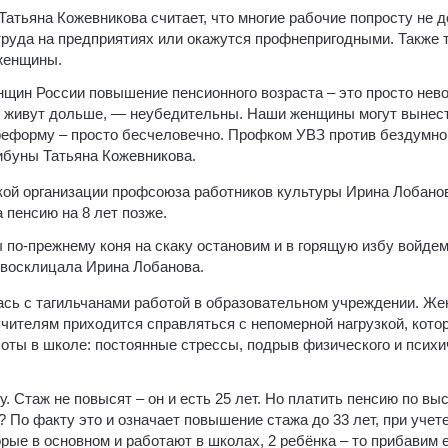
атьяна Кожевникова считает, что многие рабочие попросту не 
труда на предприятиях или окажутся профнепригодными. Также 
женщины.
нщин России повышение пенсионного возраста – это просто нев
 живут дольше, — неубедительны. Наши женщины могут вынест
реформу – просто бесчеловечно. Профком УВЗ против бездумно
ибуны Татьяна Кожевникова.
ой организации профсоюза работников культуры Ирина Лобанов
 пенсию на 8 лет позже.
 по-прежнему коня на скаку остановим и в горящую избу войдем.
— восклицала Ирина Лобанова.
ась с тагильчанами работой в образовательном учреждении. Ж
 учителям приходится справляться с непомерной нагрузкой, кото
работы в школе: постоянные стрессы, подрыв физического и психи
 Стаж не повысят – он и есть 25 лет. Но платить пенсию по вы
? По факту это и означает повышение стажа до 33 лет, при учете
орые в основном и работают в школах, 2 ребёнка – то прибавим е