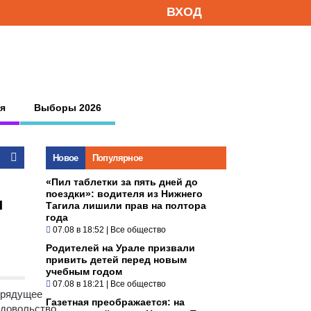
ВХОД
я
Выборы 2026
Новое
Популярное
«Пил таблетки за пять дней до
поездки»: водителя из Нижнего
ы
Тагила лишили прав на полтора
года
07.08 в 18:52
|
Все общество
Родителей на Урале призвали
привить детей перед новым
учебным годом
07.08 в 18:21
|
Все общество
грядущее
Газетная преображается: на
едовольство