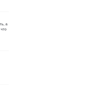
ть, а
 что