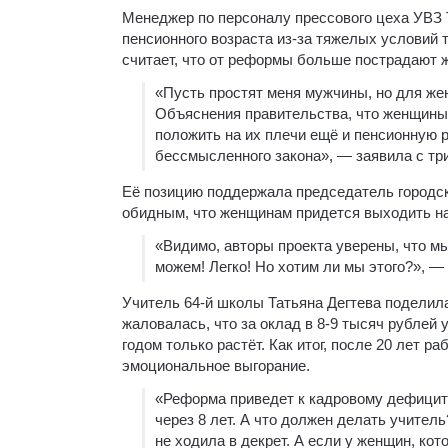
Менеджер по персоналу прессового цеха УВЗ Т
пенсионного возраста из-за тяжелых условий 
считает, что от реформы больше пострадают 
«Пусть простят меня мужчины, но для же
Объяснения правительства, что женщины
положить на их плечи ещё и пенсионную 
бессмысленного закона», — заявила с тр
Её позицию поддержала председатель городск
обидным, что женщинам придется выходить на
«Видимо, авторы проекта уверены, что мы
можем! Легко! Но хотим ли мы этого?», 
Учитель 64-й школы Татьяна Дегтева поделил
жаловалась, что за оклад в 8-9 тысяч рублей
годом только растёт. Как итог, после 20 лет 
эмоциональное выгорание.
«Реформа приведет к кадровому дефициту.
через 8 лет. А что должен делать учитель
не ходила в декрет. А если у женщин, кот