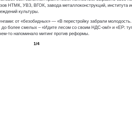
ов НТМК, УВЗ, ВГОК, завода металлоконструкций, института 
реждений культуры.
унгами: от «безобидных» — «В перестройку забрали молодость.
 до более смелых – «Идите лесом со своим НДС-ом!» и «ЕР: ту
чем-то напоминало митинг против реформы.
1/4