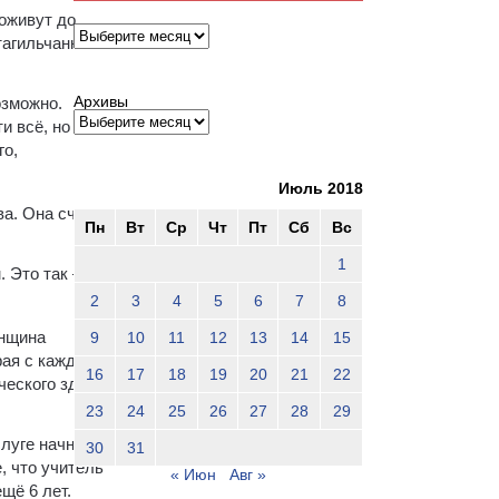
доживут до
Архивы
тагильчанка
Архивы
озможно.
и всё, но
го,
Июль 2018
а. Она считает
Пн
Вт
Ср
Чт
Пт
Сб
Вс
1
 Это так –
2
3
4
5
6
7
8
енщина
9
10
11
12
13
14
15
рая с каждым
16
17
18
19
20
21
22
ческого здоровья,
23
24
25
26
27
28
29
слуге начнут
30
31
, что учитель
« Июн
Авг »
щё 6 лет.