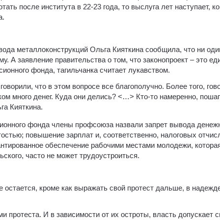
ать после института в 22-23 года, то выслуга лет наступает, к
а.
ода металлоконструкций Ольга Кияткина сообщила, что ни оди
. А заявление правительства о том, что законопроект – это ед
ионного фонда, тагильчанка считает лукавством.
говорили, что в этом вопросе все благополучно. Более того, гов
ом много денег. Куда они делись? <…> Кто-то намеренно, поша
га Кияткина.
ионного фонда члены профсоюза назвали запрет вывода денеж
остью; повышение зарплат и, соответственно, налоговых отчис
рантированное обеспечение рабочими местами молодежи, котора
кого, часто не может трудоустроиться.
 остается, кроме как выражать свой протест дальше, в надежде
 протеста. И в зависимости от их остроты, власть допускает 