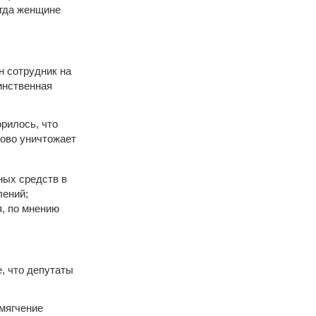
огда женщине
н сотрудник на
инственная
орилось, что
гово уничтожает
ных средств в
лений;
я, по мнению
, что депутаты
смягчение