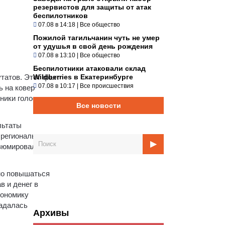
резервистов для защиты от атак
беспилотников
07.08 в 14:18
|
Все общество
Пожилой тагильчанин чуть не умер
от удушья в свой день рождения
07.08 в 13:10
|
Все общество
Беспилотники атаковали склад
татов. Этот факт
Wildberries в Екатеринбурге
07.08 в 10:17
|
Все происшествия
ь на ковер
ники голосуют за
Все новости
льтаты
 региональных
зюмировала на
чно повышаться
 и денег в
кономику
задалась
Архивы