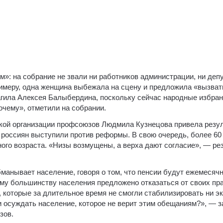
: на собрание не звали ни работников администрации, ни депу
имеру, одна женщина выбежала на сцену и предложила «вызват
гила Алексея Балыбердина, поскольку сейчас народные избран
очему», отметили на собрании.
ской организации профсоюзов Людмила Кузнецова привела резу
россиян выступили против реформы. В свою очередь, более 60
го возраста. «Низы возмущены, а верха дают согласие», — ре
бманывает население, говоря о том, что пенсии будут ежемеся
 большинству населения предложено отказаться от своих прав
 которые за длительное время не смогли стабилизировать ни э
и осуждать население, которое не верит этим обещаниям?», — 
зов.