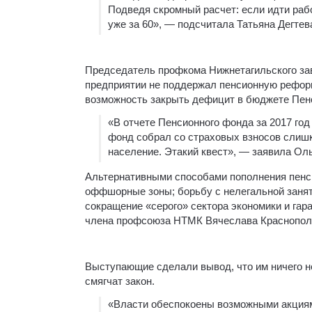
Подведя скромный расчет: если идти работ
уже за 60», — подсчитала Татьяна Дегтев
Председатель профкома Нижнетагильского зав
предприятии не поддержал пенсионную реформу
возможность закрыть дефицит в бюджете Пенс
«В отчете Пенсионного фонда за 2017 год 
фонд собрал со страховых взносов слишк
население. Этакий квест», — заявила Оль
Альтернативными способами пополнения пенс
оффшорные зоны; борьбу с нелегальной занят
сокращение «серого» сектора экономики и га
члена профсоюза НТМК Вячеслава Краснопольс
Выступающие сделали вывод, что им ничего не
смягчат закон.
«Власти обеспокоены возможными акциями