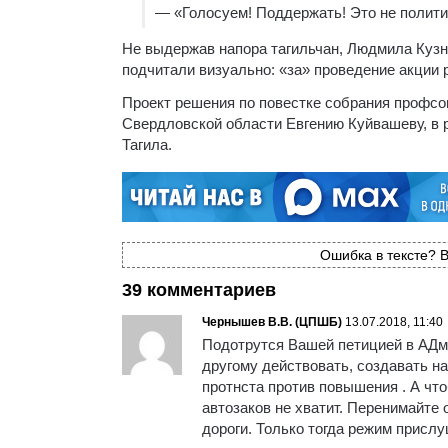
— «Голосуем! Поддержать! Это не политик
Не выдержав напора тагильчан, Людмила Кузне
подчитали визуально: «за» проведение акции 
Проект решения по повестке собрания профсо
Свердловской области Евгению Куйвашеву, в 
Тагила.
Ошибка в тексте? В
39 комментариев
Чернышев В.В. (ЦПШБ)
13.07.2018, 11:40
Подотрутся Вашей петицией в АДми
другому действовать, создавать н
протнста против повышения . А чт
автозаков не хватит. Перенимайте
дороги. Только тогда режим прислу