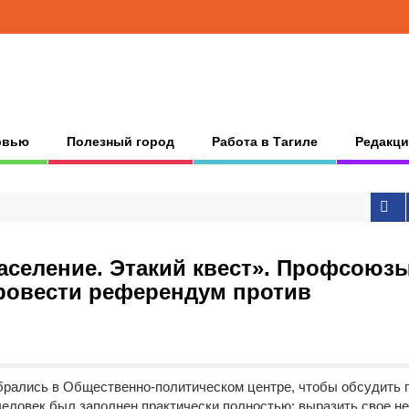
рвью
Полезный город
Работа в Тагиле
Редакци
аселение. Этакий квест». Профсоюз
провести референдум против
брались в Общественно-политическом центре, чтобы обсудить 
человек был заполнен практически полностью: выразить свое н