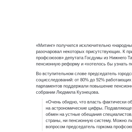
«Митинг» получился исключительно «народным»
разочаровал некоторых присутствующих. К пр
профсоюзов» депутата Госдумы из Нижнего Та
пенсионную реформу и «хотелось бы узнать п
Во вступительном слове председатель город
социсследований: от 80% до 92% работающих 
парламентов поддержали повышение пенсионно
собрании Людмила Кузнецова.
«Очень обидно, что власть фактически о
на астрономические цифры. Подавляющему
обмен на устные обещания специалистов,
страны, ни пенсионную систему. Можно л
вопросом председатель горкома профсою