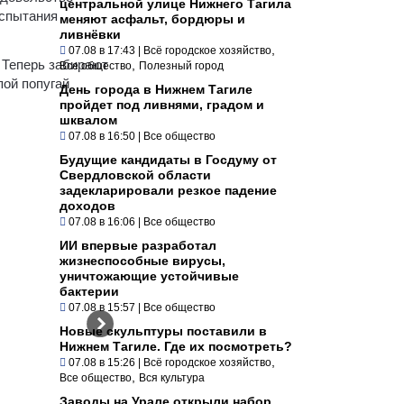
центральной улице Нижнего Тагила
испытания
меняют асфальт, бордюры и
ливнёвки
,
07.08 в 17:43
|
Всё городское хозяйство
 Теперь забирают
,
Все общество
Полезный город
пой попугай
День города в Нижнем Тагиле
пройдет под ливнями, градом и
шквалом
07.08 в 16:50
|
Все общество
Будущие кандидаты в Госдуму от
Свердловской области
задекларировали резкое падение
доходов
07.08 в 16:06
|
Все общество
ИИ впервые разработал
жизнеспособные вирусы,
уничтожающие устойчивые
бактерии
07.08 в 15:57
|
Все общество
Новые скульптуры поставили в
Нижнем Тагиле. Где их посмотреть?
,
07.08 в 15:26
|
Всё городское хозяйство
,
Все общество
Вся культура
Заводы на Урале открыли набор