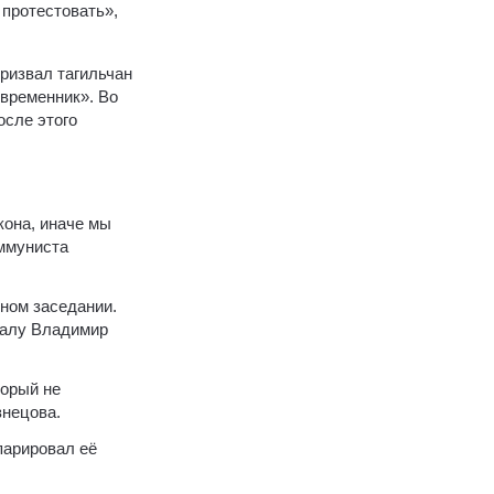
протестовать»,
ризвал тагильчан
овременник». Во
осле этого
кона, иначе мы
оммуниста
ном заседании.
 залу Владимир
торый не
знецова.
парировал её