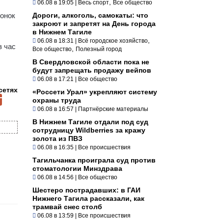
,
06.08 в 19:05
|
Весь спорт
Все общество
вонок
Дороги, алкоголь, самокаты: что
закроют и запретят на День города
в Нижнем Тагиле
,
06.08 в 18:31
|
Всё городское хозяйство
з час
,
Все общество
Полезный город
В Свердловской области пока не
будут запрещать продажу вейпов
06.08 в 17:21
|
Все общество
сетях
«Россети Урал» укрепляют систему
охраны труда
06.08 в 16:57
|
Партнёрские материалы
В Нижнем Тагиле отдали под суд
сотрудницу Wildberries за кражу
золота из ПВЗ
06.08 в 16:35
|
Все происшествия
Тагильчанка проиграла суд против
стоматологии Минздрава
06.08 в 14:56
|
Все общество
Шестеро пострадавших: в ГАИ
Нижнего Тагила рассказали, как
трамвай снес столб
06.08 в 13:59
|
Все происшествия