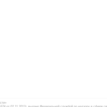
сти»
74 от 02.11.2012г. выдано Федеральной службой по надзору в сфере св