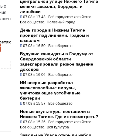
центральной улице Нижнего Тагила
ные
меняют асфальт, бордюры и
ливнёвки
ния.
,
07.08 в 17:43
|
Всё городское хозяйство
олжен
,
Все общество
Полезный город
День города в Нижнем Тагиле
пройдет под ливнями, градом и
шквалом
сетях
07.08 в 16:50
|
Все общество
Будущие кандидаты в Госдуму от
Свердловской области
задекларировали резкое падение
доходов
07.08 в 16:06
|
Все общество
ИИ впервые разработал
жизнеспособные вирусы,
уничтожающие устойчивые
бактерии
07.08 в 15:57
|
Все общество
Новые скульптуры поставили в
Нижнем Тагиле. Где их посмотреть?
,
07.08 в 15:26
|
Всё городское хозяйство
,
Все общество
Вся культура
Заводы на Урале открыли набор