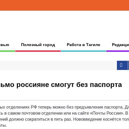
рвью
Полезный город
Работа в Тагиле
Редакци
ьмо россияне смогут без паспорта
вых отделениях РФ теперь можно без предъявления паспорта. Д
ь в самом почтовом отделении или на сайте «Почты России».
В
ний должно сократиться в пять раз. Нововведение коснётся то
аты.