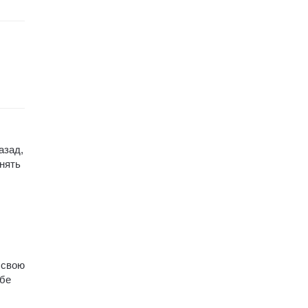
азад,
снять
 свою
ебе