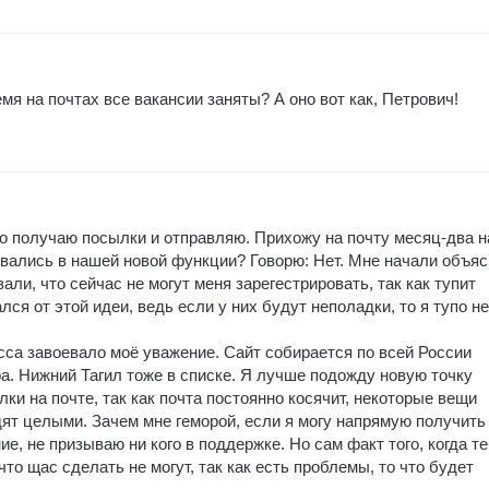
емя на почтах все вакансии заняты? А оно вот как, Петрович!
о получаю посылки и отправляю. Прихожу на почту месяц-два н
ровались в нашей новой функции? Говорю: Нет. Мне начали объя
азали, что сейчас не могут меня зарегестрировать, так как тупит
лся от этой идеи, ведь если у них будут неполадки, то я тупо не
сса завоевало моё уважение. Сайт собирается по всей России
ра. Нижний Тагил тоже в списке. Я лучше подожду новую точку
ки на почте, так как почта постоянно косячит, некоторые вещи
дят целыми. Зачем мне геморой, если я могу напрямую получить
е, не призываю ни кого в поддержке. Но сам факт того, когда т
что щас сделать не могут, так как есть проблемы, то что будет