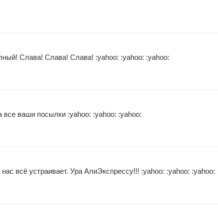
ый! Слава! Слава! Слава! :yahoo: :yahoo: :yahoo:
все ваши посылки :yahoo: :yahoo: :yahoo:
ас всё устраивает. Ура АлиЭкспрессу!!! :yahoo: :yahoo: :yahoo: