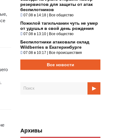
резервистов для защиты от атак
беспилотников
тые,
07.08 в 14:18
|
Все общество
все
Пожилой тагильчанин чуть не умер
от удушья в свой день рождения
07.08 в 13:10
|
Все общество
Беспилотники атаковали склад
Wildberries в Екатеринбурге
07.08 в 10:17
|
Все происшествия
Все новости
шего
.
не
Архивы