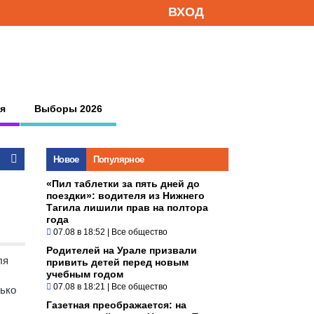
ВХОД
я
Выборы 2026
Новое
Популярное
«Пил таблетки за пять дней до
поездки»: водителя из Нижнего
Тагила лишили прав на полтора
года
07.08 в 18:52
|
Все общество
Родителей на Урале призвали
ля
привить детей перед новым
учебным годом
07.08 в 18:21
|
Все общество
лько
Газетная преображается: на