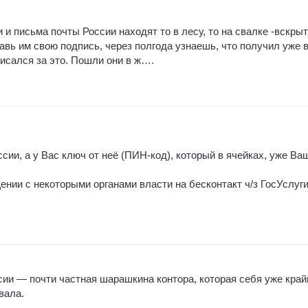
и и письма почты России находят то в лесу, то на свалке -вскры
авь им свою подпись, через полгода узнаешь, что получил уже 
писался за это. Пошли они в ж….
сии, а у Вас ключ от неё (ПИН-код), который в ячейках, уже Ва
нии с некоторыми органами власти на бесконтакт ч/з ГосУслуги
ссии — почти частная шарашкина контора, которая себя уже край
вала.