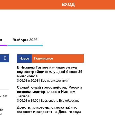
ВХОД
я
Выборы 2026
Новое
Популярное
В Нижнем Тагиле начинается суд
над застройщиком: ущерб более 35
миллионов
06.08 в 20:03
|
Все происшествия
Самый юный гроссмейстер России
показал мастер-класс в Нижнем
стке
Тагиле
,
06.08 в 19:05
|
Весь спорт
Все общество
Дороги, алкоголь, самокаты: что
ую
закроют и запретят на День города
4