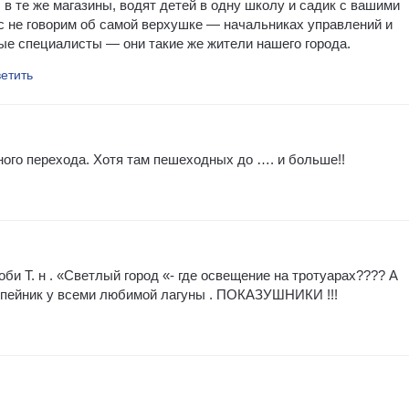
 в те же магазины, водят детей в одну школу и садик с вашими
с не говорим об самой верхушке — начальниках управлений и
ые специалисты — они такие же жители нашего города.
ветить
го перехода. Хотя там пешеходных до …. и больше!!
и Т. н . «Светлый город «- где освещение на тротуарах???? А
репейник у всеми любимой лагуны . ПОКАЗУШНИКИ !!!