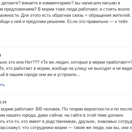
о делаете? вякаете в комментариях? вы написали письмо в
м предложением? В мэрии тоже люди работают, и стоять возле
можности. Для этого есть обратная связь = обращения жителей.
бщи о ней и предложи решение. Если это правильно — к тебе
4
льно это или Нет??? «Те же люди», которые в мерии «работают»
Те, кто работает в мэрии, вообще на улицу не выходят и не видя
рый в нашем городе они же и устроили…
ить
5:34
 мэрии работают 300 человек. По теории вероятности и по посл
ии нашего города, даже сейчас на сайте в этой теме должен
ть кто-то, кто имеет в родственниках, друзьях, знакомых сотру
расскажут, что сотрудники мэрии — такие же люди, как вы, они 