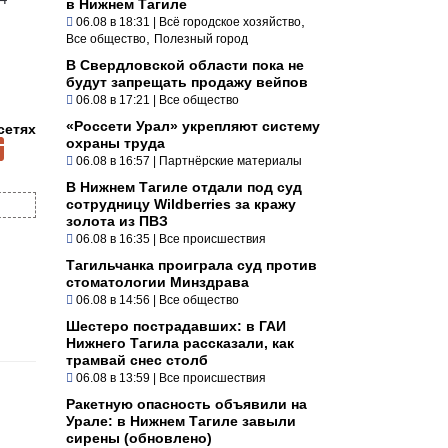
в Нижнем Тагиле
,
06.08 в 18:31
|
Всё городское хозяйство
,
Все общество
Полезный город
В Свердловской области пока не
будут запрещать продажу вейпов
06.08 в 17:21
|
Все общество
«Россети Урал» укрепляют систему
сетях
охраны труда
06.08 в 16:57
|
Партнёрские материалы
В Нижнем Тагиле отдали под суд
сотрудницу Wildberries за кражу
золота из ПВЗ
06.08 в 16:35
|
Все происшествия
Тагильчанка проиграла суд против
стоматологии Минздрава
06.08 в 14:56
|
Все общество
Шестеро пострадавших: в ГАИ
Нижнего Тагила рассказали, как
трамвай снес столб
06.08 в 13:59
|
Все происшествия
Ракетную опасность объявили на
Урале: в Нижнем Тагиле завыли
сирены (обновлено)