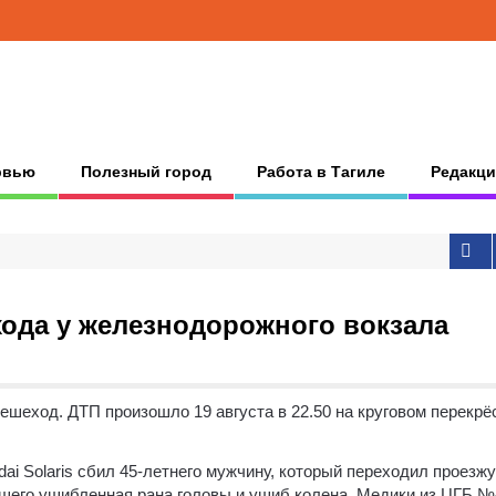
рвью
Полезный город
Работа в Тагиле
Редакци
ехода у железнодорожного вокзала
ешеход. ДТП произошло 19 августа в 22.50 на круговом перекрё
ai Solaris сбил 45-летнего мужчину, который переходил проезж
вшего ушибленная рана головы и ушиб колена. Медики из ЦГБ №