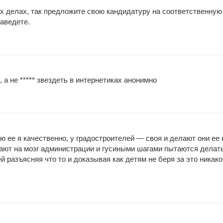
их делах, так предложите свою кандидатуру на соответственную
аведете.
, а не ***** звездеть в интернетиках анонимно
ю ее я качественно, у градостроителей — своя и делают они ее 
ают на мозг администрации и гусиными шагами пытаются делат
й разъясняя что то и доказывая как детям не беря за это никако