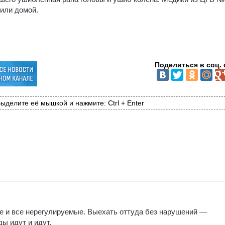
тили домой.
Поделиться в соц. 
ыделите её мышкой и нажмите: Ctrl + Enter
е и все нерегулируемые. Выехать оттуда без нарушений —
ы идут и идут.