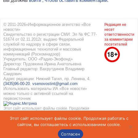
Вы должны
войти , чтобы оставить комментарий.
© 2011-2026«Информационное агентство «Все
Редакция не
новости»
несет
Свидетельство о регистрации СМИ: Эл № ФС 77-
ответственности
51674 от 02.11.2012г. выдано Федеральной
за комментарии
службой по надзору в сфере связи,
посетителей
информационных технологий и массовых
коммуникаций (Роскомнадзор)
Учредитель: ООО «Радио-Экофонд»
Директор: Пудовкина Ирина Анатольевна
Главный редактор: Вахрутдинов Владимир
Саидович
Адрес редакции: Нижний Тагил, пр. Ленина, 4.
(3435)96-00-20
,
vsenovostint@gmail.com
Использовать материалы ИА «Все новости»
можно только с активной ссылкой на
первоисточник
Этот сайт использует файлы cookie. Продолжая
работать с сайтом, вы соглашаетесь с
Этот сайт использует файлы cookie. Продолжая работать с
использованием cookie. Подробнее в
Политике
конфиденциальности
и
Соглашение об обработке
сайтом, вы соглашаетесь с использованием cookie.
персональных данных
Согласен