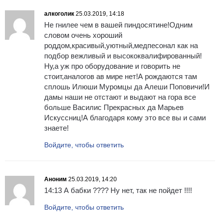
алкоголик
25.03.2019, 14:18
Не гнилее чем в вашей пиндосятине!Одним
словом очень хороший
роддом,красивый,уютный,медпесонал как на
подбор вежливый и высококвалифированный!
Ну,а уж про оборудование и говорить не
стоит,аналогов ав мире нет!А рождаются там
сплошь Илюши Муромцы да Алеши Поповичи!И
дамы наши не отстают и выдают на гора все
больше Василис Прекрасных да Марьев
Искуссниц!А благодаря кому это все вы и сами
знаете!
Войдите, чтобы ответить
Аноним
25.03.2019, 14:20
14:13 А бабки ???? Ну нет, так не пойдет !!!!
Войдите, чтобы ответить