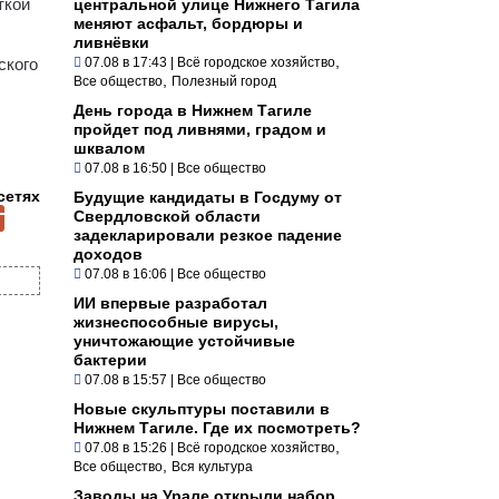
ткой
центральной улице Нижнего Тагила
меняют асфальт, бордюры и
ливнёвки
,
ского
07.08 в 17:43
|
Всё городское хозяйство
,
Все общество
Полезный город
День города в Нижнем Тагиле
пройдет под ливнями, градом и
шквалом
07.08 в 16:50
|
Все общество
сетях
Будущие кандидаты в Госдуму от
Свердловской области
задекларировали резкое падение
доходов
07.08 в 16:06
|
Все общество
ИИ впервые разработал
жизнеспособные вирусы,
уничтожающие устойчивые
бактерии
07.08 в 15:57
|
Все общество
Новые скульптуры поставили в
Нижнем Тагиле. Где их посмотреть?
,
07.08 в 15:26
|
Всё городское хозяйство
,
Все общество
Вся культура
Заводы на Урале открыли набор