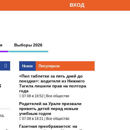
ВХОД
я
Выборы 2026
Новое
Популярное
«Пил таблетки за пять дней до
поездки»: водителя из Нижнего
в
Тагила лишили прав на полтора
года
07.08 в 18:52
|
Все общество
Родителей на Урале призвали
привить детей перед новым
учебным годом
ла.
07.08 в 18:21
|
Все общество
Газетная преображается: на