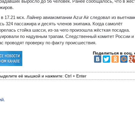
традавших выросло до 56 человек. Ранее сообщалось, что в жёс
жиров.
в 17.21 мск. Лайнер авиакомпании Azur Air следовал из вьетнам
сь 324 пассажира и десять членов экипажа. Когда самолёт
орелась стойка шасси, из-за чего произошла жёсткая посадка.
уировали по надувным трапам. Следственный комитет России и
ас проводят проверку по факту происшествия.
Поделиться в соц. 
ыделите её мышкой и нажмите: Ctrl + Enter
ий.