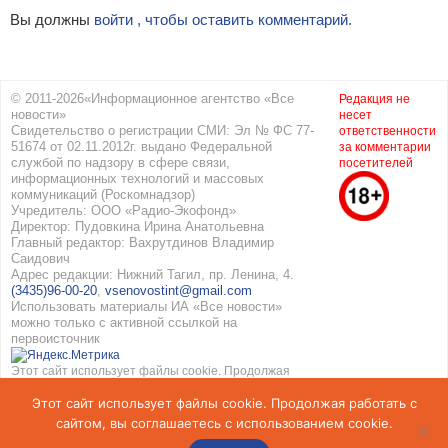
Вы должны
войти , чтобы оставить комментарий.
© 2011-2026«Информационное агентство «Все
Редакция не
новости»
несет
Свидетельство о регистрации СМИ: Эл № ФС 77-
ответственности
51674 от 02.11.2012г. выдано Федеральной
за комментарии
службой по надзору в сфере связи,
посетителей
информационных технологий и массовых
коммуникаций (Роскомнадзор)
Учредитель: ООО «Радио-Экофонд»
Директор: Пудовкина Ирина Анатольевна
Главный редактор: Вахрутдинов Владимир
Саидович
Адрес редакции: Нижний Тагил, пр. Ленина, 4.
(3435)96-00-20
,
vsenovostint@gmail.com
Использовать материалы ИА «Все новости»
можно только с активной ссылкой на
первоисточник
Этот сайт использует файлы cookie. Продолжая
работать с сайтом, вы соглашаетесь с
Этот сайт использует файлы cookie. Продолжая работать с
использованием cookie. Подробнее в
Политике
конфиденциальности
и
Соглашение об обработке
сайтом, вы соглашаетесь с использованием cookie.
персональных данных