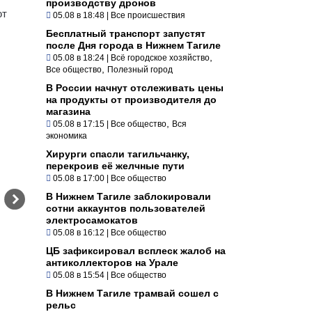
производству дронов
ют
05.08 в 18:48
|
Все происшествия
Бесплатный транспорт запустят
после Дня города в Нижнем Тагиле
,
05.08 в 18:24
|
Всё городское хозяйство
,
Все общество
Полезный город
В России начнут отслеживать цены
на продукты от производителя до
магазина
,
05.08 в 17:15
|
Все общество
Вся
экономика
Хирурги спасли тагильчанку,
перекроив её желчные пути
05.08 в 17:00
|
Все общество
В Нижнем Тагиле заблокировали
сотни аккаунтов пользователей
электросамокатов
05.08 в 16:12
|
Все общество
ЦБ зафиксировал всплеск жалоб на
антиколлекторов на Урале
05.08 в 15:54
|
Все общество
В Нижнем Тагиле трамвай сошел с
рельс