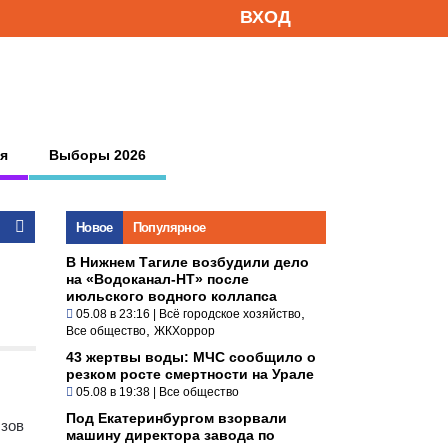
ВХОД
я
Выборы 2026
Новое
Популярное
В Нижнем Тагиле возбудили дело
на «Водоканал-НТ» после
июльского водного коллапса
,
05.08 в 23:16
|
Всё городское хозяйство
,
Все общество
ЖКХоррор
43 жертвы воды: МЧС сообщило о
резком росте смертности на Урале
05.08 в 19:38
|
Все общество
Под Екатеринбургом взорвали
ызов
машину директора завода по