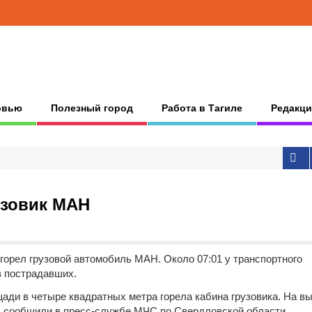
рвью
Полезный город
Работа в Тагиле
Редакци
узовик МАН
 горел грузовой автомобиль МАН. Около 07:01 у транспортного
з пострадавших.
ади в четыре квадратных метра горела кабина грузовика. На в
, сообщили в пресс-службе МЧС по Свердловской области.