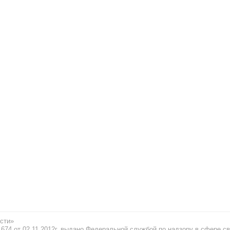
сти»
74 от 02.11.2012г. выдано Федеральной службой по надзору в сфере св