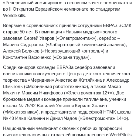
«Реверсивный инжиниринг»: в основном зачете чемпионата и
во II Открытом Евразийском чемпионате по стандартам
WorldSkills.
Впервые в соревнованиях приняли сотрудники ЕВРАЗ ЗСМК
старше 50 лет. В номинации «Навыки мудрых» золото
завоевал Сергей Уваров («Электромонтаж»), серебро –
Марина Сидорашко («Лабораторный химический анализ»),
Алексей Беляков («Неразрушающий контроль») и
Константин Васюченко («Охрана труда»).
Среди юниоров команды ЕВРАЗа серебро завоевали
воспитанники новокузнецкого Центра детского технического
творчества «Меридиан» Анастасия Житяйкина и Александр
Шмыголь («Мобильная робототехника»), а также Макар
Мухин и Максим Никифоров («Электромонтаж 12+»). Две
бронзовые медали команде принесли тагильчане, ученики
школы № 75/42 Василий Ульгин и Кирилл Холкин
(«Мехатроника»), и представители подшефной НТМК школы
№ 49 Илья Калинин и Данил Чадов («Электромонтаж 14+»).
Национальный чемпионат сквозных рабочих профессий
высокотехнологичных отраслей промышленности WorldSkills