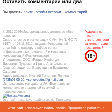
Оставить комментарий или два
Вы должны
войти , чтобы оставить комментарий.
© 2011-2026«Информационное агентство «Все
Редакция не
новости»
несет
Свидетельство о регистрации СМИ: Эл № ФС 77-
ответственности
51674 от 02.11.2012г. выдано Федеральной
за комментарии
службой по надзору в сфере связи,
посетителей
информационных технологий и массовых
коммуникаций (Роскомнадзор)
Учредитель: ООО «Радио-Экофонд»
Директор: Пудовкина Ирина Анатольевна
Главный редактор: Вахрутдинов Владимир
Саидович
Адрес редакции: Нижний Тагил, пр. Ленина, 4.
(3435)96-00-20
,
vsenovostint@gmail.com
Использовать материалы ИА «Все новости»
можно только с активной ссылкой на
первоисточник
Этот сайт использует файлы cookie. Продолжая
работать с сайтом, вы соглашаетесь с
Этот сайт использует файлы cookie. Продолжая работать с
использованием cookie. Подробнее в
Политике
конфиденциальности
и
Соглашение об обработке