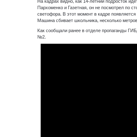
На кадрах видно, как 14-летний подросток идё
Пархоменко и Газетная, он не посмотрел по с
светофора. В этот момент в кадре появляетс
Машина сбивает школьника, несколько метров п
Как сообщали ранее в отделе пропаганды ГИБ
№2.