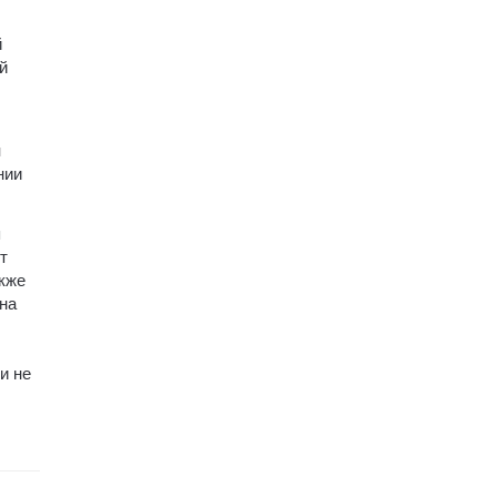
й
й
и
нии
я
т
акже
на
и не