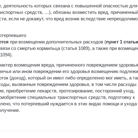
е, деятельность которых связана с повышенной опасностью для
нспортных средств, …), обязаны возместить вред, причиненны
ти, если не докажут, что вред возник вследствие непреодолимо
.
потерпевшего
ется
при возмещении дополнительных расходов (
пункт 1 стать
связи со смертью кормильца (статья 1089), а также при возмеще
1094).
рактер возмещения вреда, причиненного повреждением здоровь
вечья или ином повреждении его здоровья возмещению подлежи
ок (доход), который он имел либо определенно мог иметь, а т
оды, вызванные повреждением здоровья, в том числе расходы 
е, приобретение лекарств, протезирование, посторонний уход,
приобретение специальных транспортных средств, подготовку к
лено, что потерпевший нуждается в этих видах помощи и ухода 
олучение.