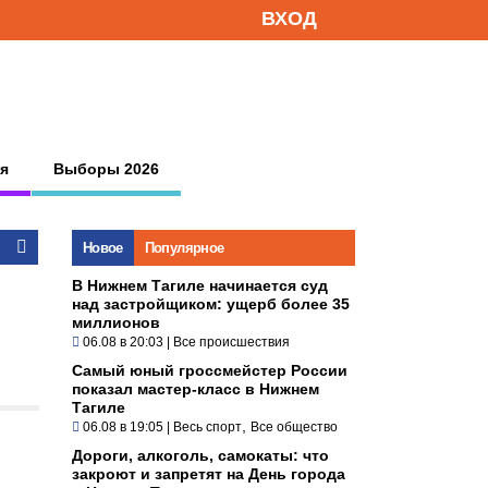
ВХОД
я
Выборы 2026
Новое
Популярное
В Нижнем Тагиле начинается суд
над застройщиком: ущерб более 35
миллионов
06.08 в 20:03
|
Все происшествия
Самый юный гроссмейстер России
показал мастер-класс в Нижнем
Тагиле
,
06.08 в 19:05
|
Весь спорт
Все общество
Дороги, алкоголь, самокаты: что
закроют и запретят на День города