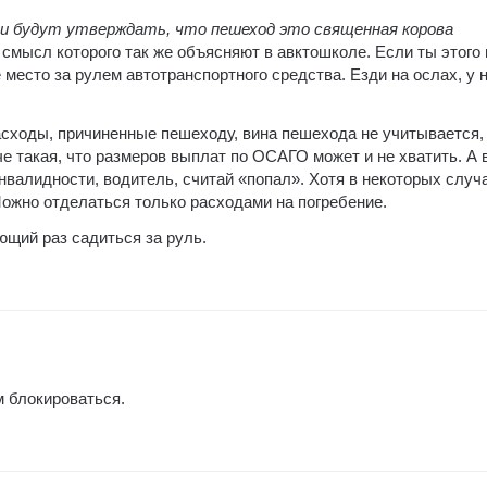
и будут утверждать, что пешеход это священная корова
смысл которого так же объясняют в авктошколе. Если ты этого 
 место за рулем автотранспортного средства. Езди на ослах, у н
асходы, причиненные пешеходу, вина пешехода не учитывается,
е такая, что размеров выплат по ОСАГО может и не хватить. А 
нвалидности, водитель, считай «попал». Хотя в некоторых случ
жно отделаться только расходами на погребение.
ющий раз садиться за руль.
м блокироваться.