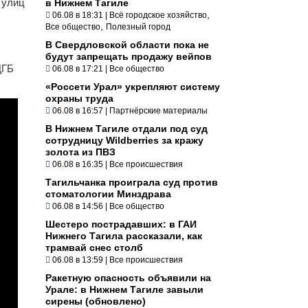
 улиц
в Нижнем Тагиле
,
06.08 в 18:31
|
Всё городское хозяйство
,
Все общество
Полезный город
В Свердловской области пока не
будут запрещать продажу вейпов
ЦГБ
06.08 в 17:21
|
Все общество
«Россети Урал» укрепляют систему
охраны труда
06.08 в 16:57
|
Партнёрские материалы
В Нижнем Тагиле отдали под суд
сотрудницу Wildberries за кражу
золота из ПВЗ
06.08 в 16:35
|
Все происшествия
Тагильчанка проиграла суд против
стоматологии Минздрава
06.08 в 14:56
|
Все общество
Шестеро пострадавших: в ГАИ
Нижнего Тагила рассказали, как
трамвай снес столб
06.08 в 13:59
|
Все происшествия
Ракетную опасность объявили на
Урале: в Нижнем Тагиле завыли
сирены (обновлено)