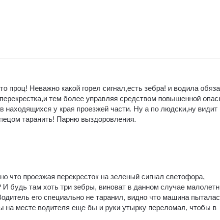
то проц! Неважно какой горел сигнал,есть зебра! и водила обяз
 перекрестка,и тем более управляя средством повышенной опас
 находящихся у края проезжей части. Ну а по людски,ну видит
спецом таранить! Парню выздоровления.
но что проезжая перекресток на зеленый сигнал светофора,
 И будь там хоть три зебры, виноват в данном случае малолетн
Водитель его специально не таранил, видно что машина пытала
ы на месте водителя еще бы и руки утырку переломал, чтобы в