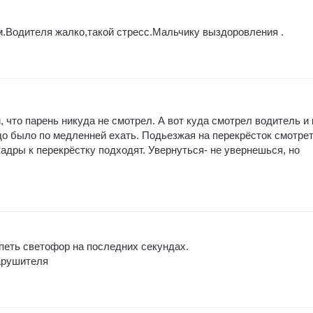
м.Водителя жалко,такой стресс.Мальчику выздоровления .
, что парень никуда не смотрел. А вот куда смотрел водитель и 
о было по медленней ехать. Подьезжая на перекрёсток смотрет
 кадры к перекрёстку подходят. Увернуться- не увернешься, но
петь светофор на последних секундах.
арушителя