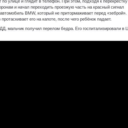
т по улице и глядит в телефон. При этом, подходя к перекрёстку
торонам и начал переходить проезжую часть на красный сигнал
я автомобиль BMW, который не притормаживает перед «зеброй».
ротаскивает его на капоте, после чего ребёнок падает.
ДД, мальчик получил перелом бедра. Его госпитализировали в 