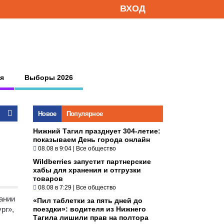
ВХОД
я
Выборы 2026
Новое
Популярное
Нижний Тагил празднует 304-летие:
показываем День города онлайн
08.08 в 9:04
|
Все общество
Wildberries запустит партнерские
хабы для хранения и отгрузки
товаров
08.08 в 7:29
|
Все общество
ании
«Пил таблетки за пять дней до
рг»,
поездки»: водителя из Нижнего
Тагила лишили прав на полтора