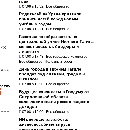
года
07.08 в 18:52
|
Все общество
Родителей на Урале призвали
привить детей перед новым
учебным годом
07.08 в 18:21
|
Все общество
Газетная преображается: на
центральной улице Нижнего Тагила
меняют асфальт, бордюры и
 Их
ливнёвки
,
07.08 в 17:43
|
Всё городское хозяйство
,
Все общество
Полезный город
День города в Нижнем Тагиле
 что-
пройдет под ливнями, градом и
шквалом
07.08 в 16:50
|
Все общество
сетях
Будущие кандидаты в Госдуму от
Свердловской области
задекларировали резкое падение
доходов
07.08 в 16:06
|
Все общество
ИИ впервые разработал
жизнеспособные вирусы,
уничтожающие устойчивые