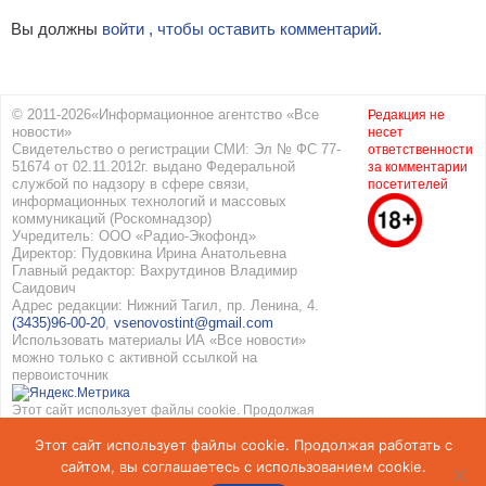
Вы должны
войти , чтобы оставить комментарий.
© 2011-2026«Информационное агентство «Все
Редакция не
новости»
несет
Свидетельство о регистрации СМИ: Эл № ФС 77-
ответственности
51674 от 02.11.2012г. выдано Федеральной
за комментарии
службой по надзору в сфере связи,
посетителей
информационных технологий и массовых
коммуникаций (Роскомнадзор)
Учредитель: ООО «Радио-Экофонд»
Директор: Пудовкина Ирина Анатольевна
Главный редактор: Вахрутдинов Владимир
Саидович
Адрес редакции: Нижний Тагил, пр. Ленина, 4.
(3435)96-00-20
,
vsenovostint@gmail.com
Использовать материалы ИА «Все новости»
можно только с активной ссылкой на
первоисточник
Этот сайт использует файлы cookie. Продолжая
работать с сайтом, вы соглашаетесь с
Этот сайт использует файлы cookie. Продолжая работать с
использованием cookie. Подробнее в
Политике
конфиденциальности
и
Соглашение об обработке
сайтом, вы соглашаетесь с использованием cookie.
персональных данных