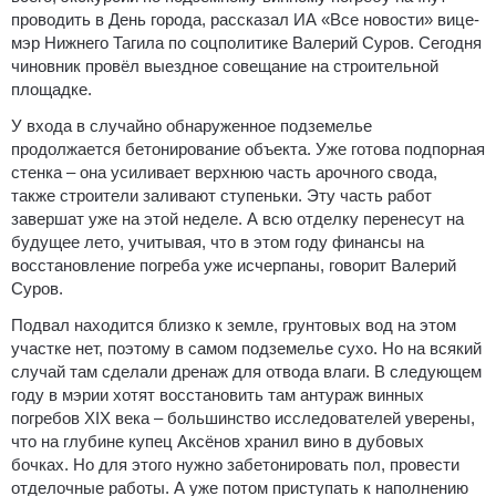
проводить в День города, рассказал ИА «Все новости» вице-
мэр Нижнего Тагила по соцполитике Валерий Суров.
Сегодня
чиновник провёл выездное совещание на строительной
площадке.
У входа в случайно обнаруженное подземелье
продолжается бетонирование объекта. Уже готова подпорная
стенка – она усиливает верхнюю часть арочного свода,
также строители заливают ступеньки. Эту часть работ
завершат уже на этой неделе. А всю отделку перенесут на
будущее лето, учитывая, что в этом году финансы на
восстановление погреба уже исчерпаны, говорит Валерий
Суров.
Подвал находится близко к земле, грунтовых вод на этом
участке нет, поэтому в самом подземелье сухо. Но на всякий
случай там сделали дренаж для отвода влаги. В следующем
году в мэрии хотят восстановить там антураж винных
погребов XIX века – большинство исследователей уверены,
что на глубине купец Аксёнов хранил вино в дубовых
бочках. Но для этого нужно забетонировать пол, провести
отделочные работы. А уже потом приступать к наполнению