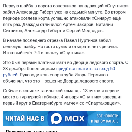
Первую шайбу в ворота соперников нападающий «Спутника»
забил Александр Гиберт уже на седьмой минуте. Во втором
периоде хозяева корта успешно атаковали «Синару» ещё
пять раз. Дважды отличился Артём Захаров, Виталий
Ситников, Александр Гиберт и Сергей Медведев.
В начале последнего отрезка Павел Нуртинов забил
седьмую шайбу. Но гости сумели отыграть четыре очка.
Итоговый счёт 7:4 в пользу «Спутника».
Это был первый платный матч во Дворце ледового спорта. С
28 декабря болельщикам
придётся платить за вход 50
рублей
. Руководитель спортклуба Игорь Перминов
объяснял, что это – решение Дворца ледового спорта.
Сейчас в копилке тагильской команды 13 очков и первое
место в турнирной таблице. 4 января «Спутник» завершит
первый круг в Екатеринбурге матчем со «Спартаковцем».
Поделиться в соц. сетях