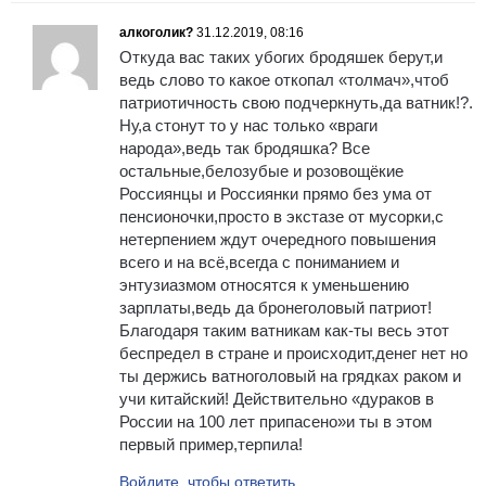
алкоголик?
31.12.2019, 08:16
Откуда вас таких убогих бродяшек берут,и
ведь слово то какое откопал «толмач»,чтоб
патриотичность свою подчеркнуть,да ватник!?.
Ну,а стонут то у нас только «враги
народа»,ведь так бродяшка? Все
остальные,белозубые и розовощёкие
Россиянцы и Россиянки прямо без ума от
пенсионочки,просто в экстазе от мусорки,с
нетерпением ждут очередного повышения
всего и на всё,всегда с пониманием и
энтузиазмом относятся к уменьшению
зарплаты,ведь да бронеголовый патриот!
Благодаря таким ватникам как-ты весь этот
беспредел в стране и происходит,денег нет но
ты держись ватноголовый на грядках раком и
учи китайский! Действительно «дураков в
России на 100 лет припасено»и ты в этом
первый пример,терпила!
Войдите, чтобы ответить