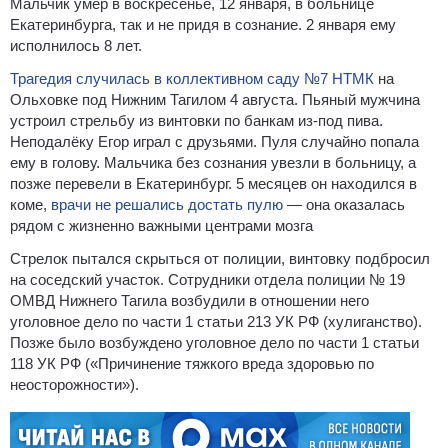
Мальчик умер в воскресенье, 12 января, в больнице
Екатеринбурга, так и не придя в сознание. 2 января ему
исполнилось 8 лет.
Трагедия случилась в коллективном саду №7 НТМК
на
Ольховке под Нижним Тагилом 4 августа. Пьяный мужчина
устроил стрельбу из винтовки по банкам из-под пива.
Неподалёку Егор играл с друзьями. Пуля случайно попала
ему в голову. Мальчика без сознания увезли в больницу, а
позже перевели в Екатеринбург. 5 месяцев он находился в
коме,
врачи не решались достать пулю
— она оказалась
рядом с жизненно важными центрами мозга
Стрелок пытался скрыться от полиции, винтовку подбросил
на соседский участок. Сотрудники отдела полиции № 19
ОМВД Нижнего Тагила возбудили в отношении него
уголовное дело по части 1 статьи 213 УК РФ (хулиганство).
Позже было возбуждено уголовное дело по части 1 статьи
118 УК РФ («Причинение тяжкого вреда здоровью по
неосторожности»).