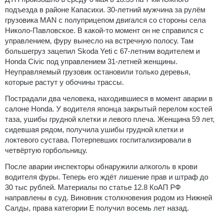
подъезда в районе Капасихи. 30-летний мужчина за рулём
грузовика MAN с полуприцепом двигался со стороны села
Николо-Павловское. В какой-то момент он не справился с
управлением, фуру вынесло на встречную полосу. Там
большегруз зацепил Skoda Yeti с 67-летним водителем и
Honda Civic под управлением 31-летней женщины.
Неуправляемый грузовик остановили только деревья,
которые растут у обочины трассы.
Пострадали два человека, находившиеся в момент аварии в
салоне Honda. У водителя японца закрытый перелом костей
таза, ушибы грудной клетки и левого плеча. Женщина 59 лет,
сидевшая рядом, получила ушибы грудной клетки и
локтевого сустава. Потерпевших госпитализировали в
четвёртую горбольницу.
После аварии инспекторы обнаружили алкоголь в крови
водителя фуры. Теперь его ждёт лишение прав и штраф до
30 тыс рублей. Материалы по статье 12.8 КоАП РФ
направлены в суд. Виновник столкновения родом из Нижней
Салды, права категории E получил восемь лет назад.