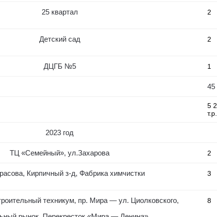
25 квартал
2
Детский сад
2
ДЦГБ №5
1
45
5 
т.р.
2023 год
ТЦ «Семейный», ул.Захарова
2
расова, Кирпичный з-д, Фабрика химчистки
3
троительный техникум, пр. Мира — ул. Циолковского,
8
ьный рынок, Перекресток «Мира — Ленина»