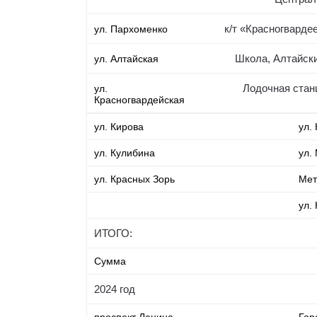
к/т «Красногварде
ул. Пархоменко
Школа, Алтайски
ул. Алтайская
Лодочная станц
ул.
Красногвардейская
ул. Кирова
ул.
ул. Кулибина
ул.
ул. Красных Зорь
Мет
ул.
ИТОГО:
Сумма
2024 год
проспект Ленина
Гор