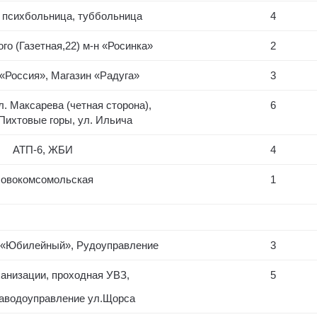
, психбольница, туббольница
4
го (Газетная,22) м-н «Росинка»
2
«Россия», Магазин «Радуга»
3
л. Максарева (четная сторона),
6
Пихтовые горы, ул. Ильича
АТП-6, ЖБИ
4
овокомсомольская
1
К «Юбилейный», Рудоуправление
3
анизации, проходная УВЗ,
5
 аводоуправление ул.Щорса