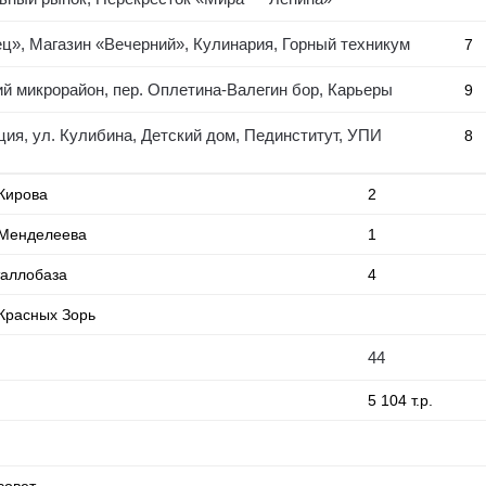
ец», Магазин «Вечерний», Кулинария, Горный техникум
7
й микрорайон, пер. Оплетина-Валегин бор, Карьеры
9
ия, ул. Кулибина, Детский дом, Пединститут, УПИ
8
 Кирова
2
 Менделеева
1
аллобаза
4
 Красных Зорь
44
5 104 т.р.
совет,