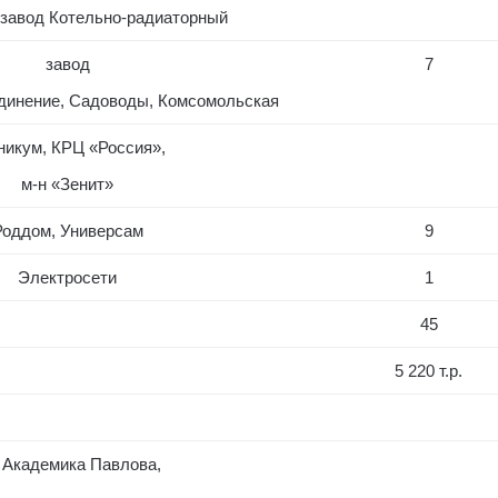
завод Котельно-радиаторный
завод
7
динение, Садоводы, Комсомольская
никум, КРЦ «Россия»,
м-н «Зенит»
Роддом, Универсам
9
Электросети
1
45
5 220 т.р.
 Академика Павлова,