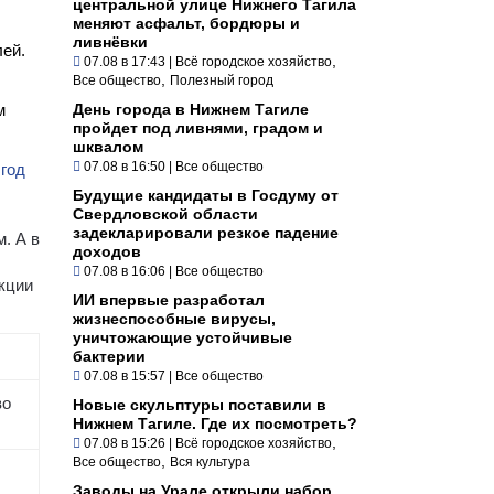
центральной улице Нижнего Тагила
меняют асфальт, бордюры и
ливнёвки
лей.
,
07.08 в 17:43
|
Всё городское хозяйство
,
Все общество
Полезный город
м
День города в Нижнем Тагиле
пройдет под ливнями, градом и
шквалом
07.08 в 16:50
|
Все общество
год
Будущие кандидаты в Госдуму от
Свердловской области
задекларировали резкое падение
. А в
доходов
07.08 в 16:06
|
Все общество
укции
ИИ впервые разработал
жизнеспособные вирусы,
уничтожающие устойчивые
бактерии
07.08 в 15:57
|
Все общество
во
Новые скульптуры поставили в
Нижнем Тагиле. Где их посмотреть?
,
07.08 в 15:26
|
Всё городское хозяйство
,
Все общество
Вся культура
Заводы на Урале открыли набор