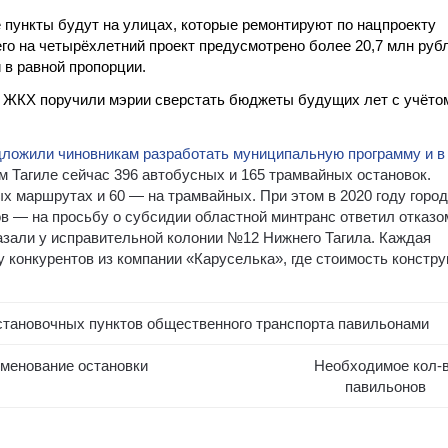
 пункты будут на улицах, которые ремонтируют по нацпроекту
го на четырёхлетний проект предусмотрено более 20,7 млн руб
 в равной пропорции.
и ЖКХ поручили мэрии сверстать бюджеты будущих лет с учёто
ложили чиновникам разработать муниципальную программу и в 
 Тагиле сейчас 396 автобусных и 165 трамвайных остановок.
ых маршрутах и 60 — на трамвайных. При этом в 2020 году город
в — на просьбу о субсидии областной минтранс ответил отказом
казали у исправительной колонии №12 Нижнего Тагила. Каждая
у конкурентов из компании «Каруселька», где стоимость констр
становочных пунктов общественного транспорта павильонами
менование остановки
Необходимое кол-
павильонов