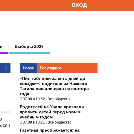
ВХОД
я
Выборы 2026
Новое
Популярное
«Пил таблетки за пять дней до
поездки»: водителя из Нижнего
Тагила лишили прав на полтора
года
07.08 в 18:52
|
Все общество
Родителей на Урале призвали
привить детей перед новым
учебным годом
о
07.08 в 18:21
|
Все общество
тысяч
Газетная преображается: на