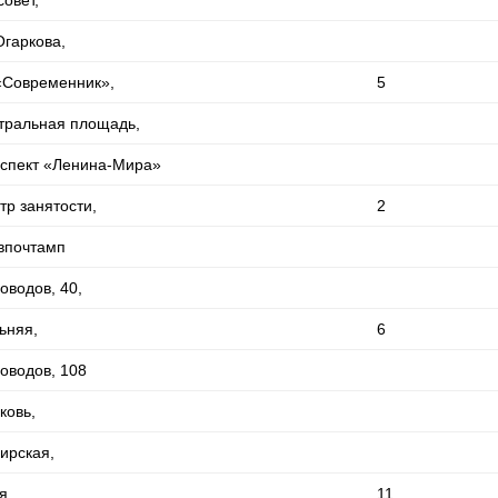
Огаркова,
 «Современник»,
5
тральная площадь,
спект «Ленина-Мира»
тр занятости,
2
впочтамп
оводов, 40,
ьняя,
6
оводов, 108
ковь,
ирская,
я,
11