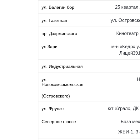
25 квартал
ул. Валегин бор
ул. Островско
ул. Газетная
Кинотеатр 
пр. Дзержинского
м-н «Кедр» у
ул.Зари
Лицей39,
ул. Индустриальная
Н
ул.
Новокомсомольская
(Островского)
к/т «Урал», Д
ул. Фрунзе
База мех
Северное шоссе
ЖБИ-1, 3