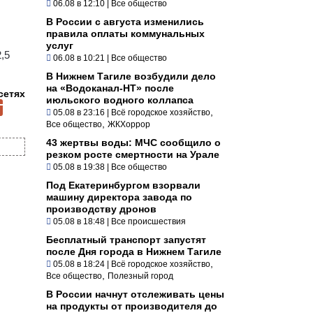
06.08 в 12:10
|
Все общество
В России с августа изменились
правила оплаты коммунальных
услуг
,5
06.08 в 10:21
|
Все общество
В Нижнем Тагиле возбудили дело
на «Водоканал-НТ» после
сетях
июльского водного коллапса
,
05.08 в 23:16
|
Всё городское хозяйство
,
Все общество
ЖКХоррор
43 жертвы воды: МЧС сообщило о
резком росте смертности на Урале
05.08 в 19:38
|
Все общество
Под Екатеринбургом взорвали
машину директора завода по
производству дронов
05.08 в 18:48
|
Все происшествия
Бесплатный транспорт запустят
после Дня города в Нижнем Тагиле
,
05.08 в 18:24
|
Всё городское хозяйство
,
Все общество
Полезный город
В России начнут отслеживать цены
на продукты от производителя до