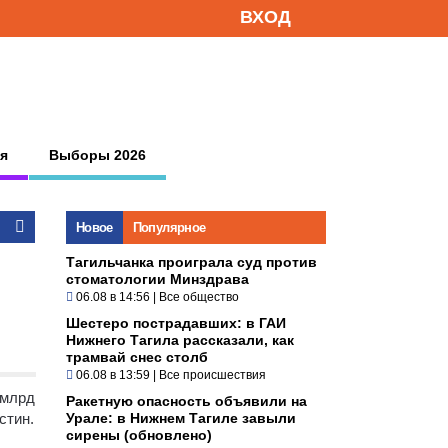
ВХОД
я
Выборы 2026
Новое
Популярное
Тагильчанка проиграла суд против
стоматологии Минздрава
06.08 в 14:56
|
Все общество
Шестеро пострадавших: в ГАИ
Нижнего Тагила рассказали, как
трамвай снес столб
06.08 в 13:59
|
Все происшествия
 млрд
Ракетную опасность объявили на
стин.
Урале: в Нижнем Тагиле завыли
сирены (обновлено)