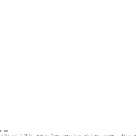
сти»
74 от 02.11.2012г. выдано Федеральной службой по надзору в сфере св