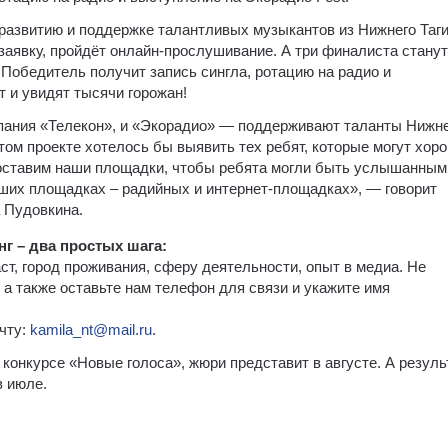
развитию и поддержке талантливых музыкантов из Нижнего Таги
заявку, пройдёт онлайн-прослушивание. А три финалиста станут
Победитель получит запись сингла, ротацию на радио и
 и увидят тысячи горожан!
пания «Телекон», и «Экорадио» — поддерживают таланты Нижн
том проекте хотелось бы выявить тех ребят, которые могут хор
доставим наши площадки, чтобы ребята могли быть услышанным
льших площадках – радийных и интернет-площадках», — говорит
 Пудовкина.
нг – два простых шага:
ст, город проживания, сферу деятельности, опыт в медиа. Не
 а также оставьте нам телефон для связи и укажите имя
очту:
kamila_nt@mail.ru
.
конкурсе «Новые голоса», жюри представит в августе. А резул
в июле.