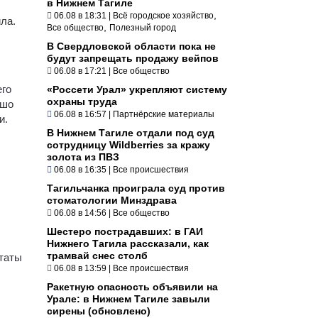
в Нижнем Тагиле
,
06.08 в 18:31
|
Всё городское хозяйство
ла.
,
Все общество
Полезный город
В Свердловской области пока не
будут запрещать продажу вейпов
06.08 в 17:21
|
Все общество
его
«Россети Урал» укрепляют систему
охраны труда
ошо
06.08 в 16:57
|
Партнёрские материалы
и.
В Нижнем Тагиле отдали под суд
сотрудницу Wildberries за кражу
золота из ПВЗ
06.08 в 16:35
|
Все происшествия
Тагильчанка проиграла суд против
стоматологии Минздрава
06.08 в 14:56
|
Все общество
Шестеро пострадавших: в ГАИ
Нижнего Тагила рассказали, как
трамвай снес столб
ьтаты
06.08 в 13:59
|
Все происшествия
Ракетную опасность объявили на
Урале: в Нижнем Тагиле завыли
сирены (обновлено)