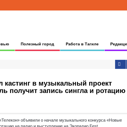
рвью
Полезный город
Работа в Тагиле
Редакци
л кастинг в музыкальный проект
ль получит запись сингла и ротацию
«Телекон» объявили о начале музыкального конкурса «Новые
ротацию на радио и выступление на Экорадио Fest.