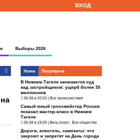
ВХОД
я
Выборы 2026
Новое
Популярное
В Нижнем Тагиле начинается суд
над застройщиком: ущерб более 35
миллионов
 на
06.08 в 20:03
|
Все происшествия
Самый юный гроссмейстер России
показал мастер-класс в Нижнем
Тагиле
,
06.08 в 19:05
|
Весь спорт
Все общество
Дороги, алкоголь, самокаты: что
закроют и запретят на День города