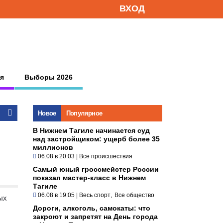
ВХОД
я
Выборы 2026
Новое
Популярное
В Нижнем Тагиле начинается суд
над застройщиком: ущерб более 35
миллионов
06.08 в 20:03
|
Все происшествия
Самый юный гроссмейстер России
показал мастер-класс в Нижнем
Тагиле
,
06.08 в 19:05
|
Весь спорт
Все общество
ых
Дороги, алкоголь, самокаты: что
закроют и запретят на День города