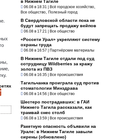
в Нижнем Тагиле
,
06.08 в 18:31
|
Всё городское хозяйство
,
Все общество
Полезный город
В Свердловской области пока не
е.
будут запрещать продажу вейпов
06.08 в 17:21
|
Все общество
нных
«Россети Урал» укрепляют систему
охраны труда
то
06.08 в 16:57
|
Партнёрские материалы
В Нижнем Тагиле отдали под суд
аны,
сотрудницу Wildberries за кражу
ние,
золота из ПВЗ
ку.
06.08 в 16:35
|
Все происшествия
Тагильчанка проиграла суд против
сетях
стоматологии Минздрава
06.08 в 14:56
|
Все общество
Шестеро пострадавших: в ГАИ
Нижнего Тагила рассказали, как
трамвай снес столб
06.08 в 13:59
|
Все происшествия
Ракетную опасность объявили на
Урале: в Нижнем Тагиле завыли
сирены (обновлено)