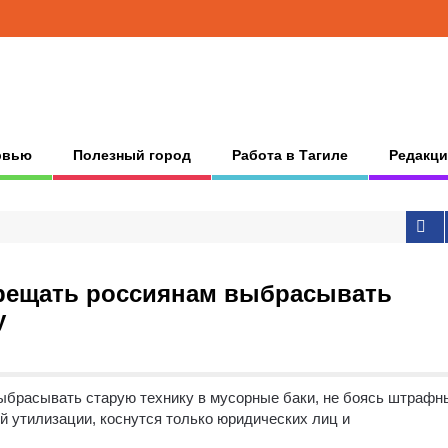
рвью
Полезный город
Работа в Тагиле
Редакци
рещать россиянам выбрасывать
у
выбрасывать старую технику в мусорные баки, не боясь штрафн
й утилизации, коснутся только юридических лиц и
.