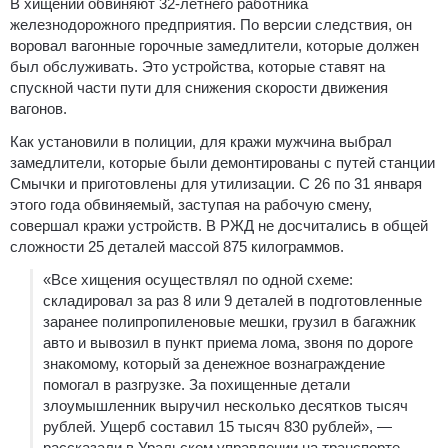
В хищении обвиняют 32-летнего работника
железнодорожного предприятия. По версии следствия, он
воровал вагонные горочные замедлители, которые должен
был обслуживать. Это устройства, которые ставят на
спускной части пути для снижения скорости движения
вагонов.
Как установили в полиции, для кражи мужчина выбрал
замедлители, которые были демонтированы с путей станции
Смычки и приготовлены для утилизации. С 26 по 31 января
этого года обвиняемый, заступая на рабочую смену,
совершал кражи устройств. В РЖД не досчитались в общей
сложности 25 деталей массой 875 килограммов.
«Все хищения осуществлял по одной схеме:
складировал за раз 8 или 9 деталей в подготовленные
заранее полипропиленовые мешки, грузил в багажник
авто и вывозил в пункт приема лома, звоня по дороге
знакомому, который за денежное вознаграждение
помогал в разгрузке. За похищенные детали
злоумышленник выручил несколько десятков тысяч
рублей. Ущерб составил 15 тысяч 830 рублей», —
рассказали в Уральском управлении на транспорте