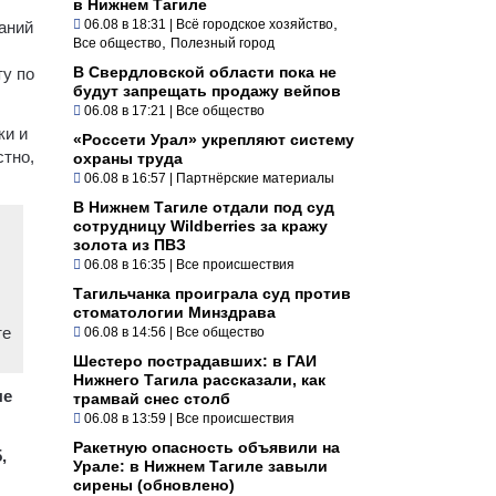
в Нижнем Тагиле
,
06.08 в 18:31
|
Всё городское хозяйство
аний
,
Все общество
Полезный город
В Свердловской области пока не
ту по
будут запрещать продажу вейпов
06.08 в 17:21
|
Все общество
ки и
«Россети Урал» укрепляют систему
стно,
охраны труда
06.08 в 16:57
|
Партнёрские материалы
В Нижнем Тагиле отдали под суд
сотрудницу Wildberries за кражу
золота из ПВЗ
06.08 в 16:35
|
Все происшествия
Тагильчанка проиграла суд против
стоматологии Минздрава
те
06.08 в 14:56
|
Все общество
Шестеро пострадавших: в ГАИ
Нижнего Тагила рассказали, как
ые
трамвай снес столб
06.08 в 13:59
|
Все происшествия
Ракетную опасность объявили на
,
Урале: в Нижнем Тагиле завыли
сирены (обновлено)