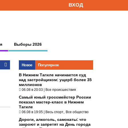
ВХОД
я
Выборы 2026
Новое
Популярное
В Нижнем Тагиле начинается суд
над застройщиком: ущерб более 35
миллионов
06.08 в 20:03
|
Все происшествия
Самый юный гроссмейстер России
показал мастер-класс в Нижнем
Тагиле
,
06.08 в 19:05
|
Весь спорт
Все общество
Дороги, алкоголь, самокаты: что
закроют и запретят на День города