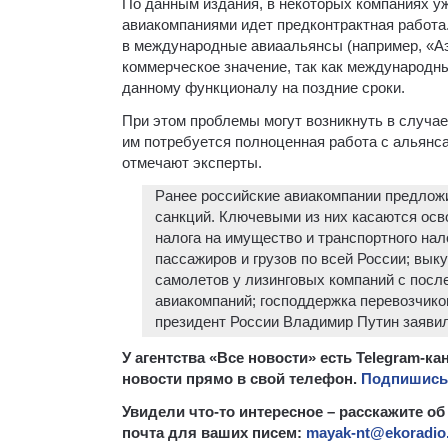
По данным издания, в некоторых компаниях у
авиакомпаниями идет предконтрактная работа
в международные авиаальянсы (например, «Аэ
коммерческое значение, так как международны
данному функционалу на поздние сроки.
При этом проблемы могут возникнуть в случа
им потребуется полноценная работа с альянса
отмечают эксперты.
Ранее российские авиакомпании предложи
санкций. Ключевыми из них касаются осв
налога на имущество и транспортного нал
пассажиров и грузов по всей России; вык
самолетов у лизинговых компаний с посл
авиакомпаний; господдержка перевозчиков
президент России Владимир Путин заявил
У агентства «Все новости» есть Telegram-
новости прямо в свой телефон.
Подпишись,
Увидели что-то интересное – расскажите об
почта для ваших писем:
mayak-nt@ekoradio