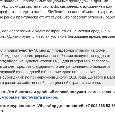
же начались необходимые закупочные процедуры, с другими
. Ряд функций системы Leonardo, связанных с вхождением комп
рофлот» входит в альянс SkyTeam), на данный момент утратил
е рейсы практически отсутствуют. Это позволит отложить рабо
е, если перевозчики будут возвращаться на международные рын
ми. Однако будет ли это актуально в ближайшее время, неизве
ли правительству 98 мер для поддержки отрасли на фоне
обождение зарегистрированных в России воздушных судов от
ога; введение нулевой ставки НДС для внутренних перевозок
уп за счет средств федерального или регионального бюджетов
едующей их передачей в безвозмездное пользование
 субсидиями по примеру «ковидного» 2020 года. До этого в мар
 о развитии собственной авиационной отрасли в стране.
канал. Это быстрый и удобный способ получать самые главн
 чтобы не пропускать важное.
 этом журналистам. WhatsApp для новостей: +7-904-165-53-75
.ru